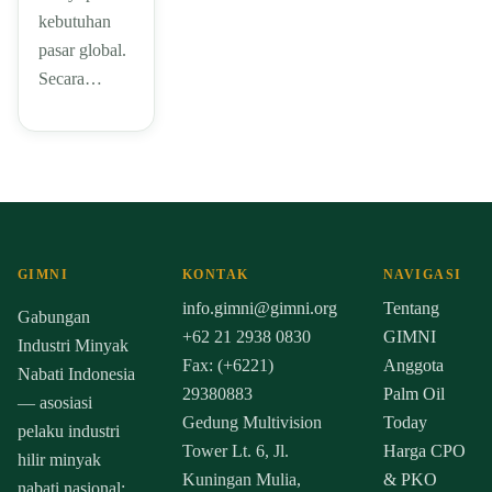
kebutuhan
pasar global.
Secara…
GIMNI
KONTAK
NAVIGASI
info.gimni@gimni.org
Tentang
Gabungan
+62 21 2938 0830
GIMNI
Industri Minyak
Fax: (+6221)
Anggota
Nabati Indonesia
29380883
Palm Oil
— asosiasi
Gedung Multivision
Today
pelaku industri
Tower Lt. 6, Jl.
Harga CPO
hilir minyak
Kuningan Mulia,
& PKO
nabati nasional: