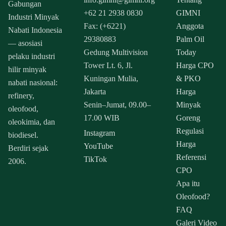
Gabungan
+62 21 2938 0830
GIMNI
Industri Minyak
Fax: (+6221)
Anggota
Nabati Indonesia
29380883
Palm Oil
— asosiasi
Gedung Multivision
Today
pelaku industri
Tower Lt. 6, Jl.
Harga CPO
hilir minyak
Kuningan Mulia,
& PKO
nabati nasional:
Jakarta
Harga
refinery,
Senin–Jumat, 09.00–
Minyak
oleofood,
17.00 WIB
Goreng
oleokimia, dan
Regulasi
Instagram
biodiesel.
Harga
YouTube
Berdiri sejak
Referensi
TikTok
2006.
CPO
Apa itu
Oleofood?
FAQ
Galeri Video