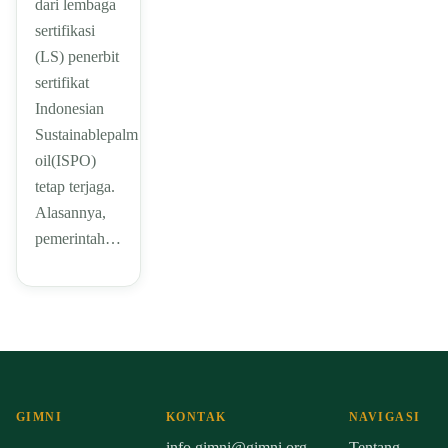
dari lembaga
sertifikasi
(LS) penerbit
sertifikat
Indonesian
Sustainablepalm
oil(ISPO)
tetap terjaga.
Alasannya,
pemerintah…
GIMNI
KONTAK
NAVIGASI
info.gimni@gimni.org
Tentang