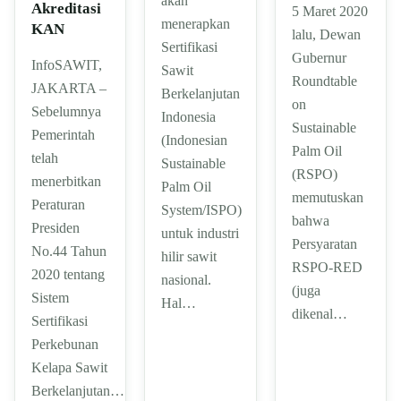
akan
Akreditasi
5 Maret 2020
menerapkan
KAN
lalu, Dewan
Sertifikasi
Gubernur
InfoSAWIT,
Sawit
Roundtable
JAKARTA –
Berkelanjutan
on
Sebelumnya
Indonesia
Sustainable
Pemerintah
(Indonesian
Palm Oil
telah
Sustainable
(RSPO)
menerbitkan
Palm Oil
memutuskan
Peraturan
System/ISPO)
bahwa
Presiden
untuk industri
Persyaratan
No.44 Tahun
hilir sawit
RSPO-RED
2020 tentang
nasional.
(juga
Sistem
Hal…
dikenal…
Sertifikasi
Perkebunan
Kelapa Sawit
Berkelanjutan…