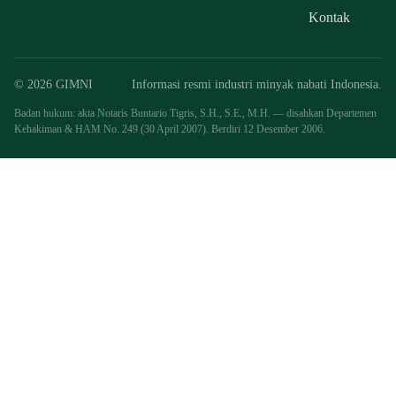
Kontak
© 2026 GIMNI
Informasi resmi industri minyak nabati Indonesia.
Badan hukum: akta Notaris Buntario Tigris, S.H., S.E., M.H. — disahkan Departemen
Kehakiman & HAM No. 249 (30 April 2007). Berdiri 12 Desember 2006.