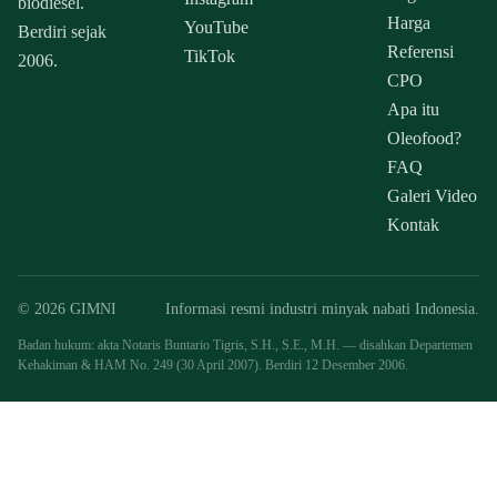
biodiesel.
Harga
YouTube
Berdiri sejak
Referensi
TikTok
2006.
CPO
Apa itu
Oleofood?
FAQ
Galeri Video
Kontak
© 2026 GIMNI
Informasi resmi industri minyak nabati Indonesia.
Badan hukum: akta Notaris Buntario Tigris, S.H., S.E., M.H. — disahkan Departemen
Kehakiman & HAM No. 249 (30 April 2007). Berdiri 12 Desember 2006.