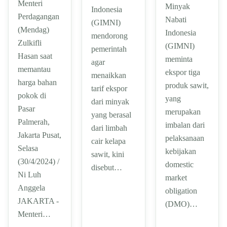
Menteri
Minyak
Indonesia
Perdagangan
Nabati
(GIMNI)
(Mendag)
Indonesia
mendorong
Zulkifli
(GIMNI)
pemerintah
Hasan saat
meminta
agar
memantau
ekspor tiga
menaikkan
harga bahan
produk sawit,
tarif ekspor
pokok di
yang
dari minyak
Pasar
merupakan
yang berasal
Palmerah,
imbalan dari
dari limbah
Jakarta Pusat,
pelaksanaan
cair kelapa
Selasa
kebijakan
sawit, kini
(30/4/2024) /
domestic
disebut…
Ni Luh
market
Anggela
obligation
JAKARTA -
(DMO)…
Menteri…