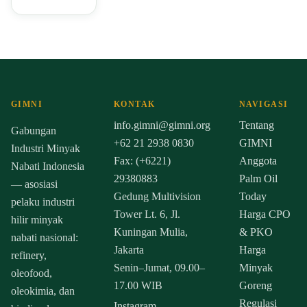
GIMNI
KONTAK
NAVIGASI
info.gimni@gimni.org
Tentang
Gabungan
+62 21 2938 0830
GIMNI
Industri Minyak
Fax: (+6221)
Anggota
Nabati Indonesia
29380883
Palm Oil
— asosiasi
Gedung Multivision
Today
pelaku industri
Tower Lt. 6, Jl.
Harga CPO
hilir minyak
Kuningan Mulia,
& PKO
nabati nasional:
Jakarta
Harga
refinery,
Senin–Jumat, 09.00–
Minyak
oleofood,
17.00 WIB
Goreng
oleokimia, dan
Regulasi
Instagram