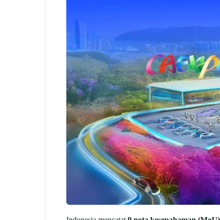
Indonesia mencatat
9 nota kesepahaman (MoU)