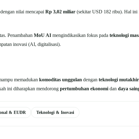
if dengan nilai mencapai
Rp 3,02 miliar
(sekitar USD 182 ribu). Hal i
itas. Penambahan
MoU AI
mengindikasikan fokus pada
teknologi ma
atan inovasi (AI, digitalisasi).
a mampu memadukan
komoditas unggulan
dengan
teknologi mutakhir
ngkah ini diharapkan mendorong
pertumbuhan ekonomi
dan
daya sain
ional & EUDR
Teknologi & Inovasi