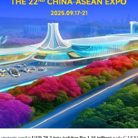
strategis senilai
USD 70,2 juta (sekitar Rp 1,16 triliun)
pada CAEXPO