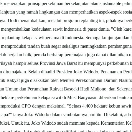
k menerapkan prinsip perkebunan berkelanjutan atau suistainable palm
elanjutan yang ramah lingkungan dan memperhatikan aspek-aspek sosial.
rnya. Dodi menambahkan, melalui program replanting ini, pihaknya be
an mengembalikan kedaulatan
sawit
Indonesia di pasar dunia. "Oleh kar
 replanting kelapa
sawit
pertama di Indonesia. Semoga kunjungan dan 
 memproduksi tandan buah segar sekaligus meningkatkan pembangunan
elah berjalan baik, pemda berharap peremajaan juga dapat dilanjutkan 
wilayah hampir seluas Provinsi Jawa Barat itu mempunyai perkebunan k
erlu diremajakan. Selain dihadiri Presiden Joko Widodo, Penanaman P
tuk Rakyat juga disaksikan oleh Menteri Perekonomian Darmin Nasution
rjaan Umum dan Perumahan Rakyat Basoeki Hadi Muljono, dan Seke
 hektare perkebunan kelapa
sawit
di Musi Banyuasin diberikan bantua
memproduksi CPO dengan maksimal. "Seluas 4.400 hektare kebun
sawit
ang apa?" tanya Joko Widodo dalam sambutannya hari itu. Diketahui, ada
oduksi. Untuk itu, Joko Widodo sudah meminta kepada Kementerian Ke
san hutan. Ini untuk diberikan sertifikat tapi khusus kelapa
sawit
mili