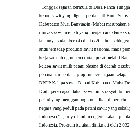
Tonggak sejarah bermula di Desa Panca Tunggal
kebun
sawit
yang digelar perdana di Bumi Serasan
Kabupaten Musi Banyuasin (Muba) merupakan sal
minyak
sawit
mentah yang menjadi andalan ekspo
lahannya sudah berusia di atas 20 tahun sehing
andil terhadap produksi
sawit
nasional, maka pem
kerja sama dengan pemerintah pusat melalui B
kelapa
sawit
milik petani plasma di daerah ter
penanaman perdana program peremajaan kelapa
BPDP Kelapa
sawit
. Bupati Kabupaten Muba Dod
Dodi, peremajaan lahan
sawit
milik rakyat itu m
petani yang menggantungkan nafkah di perkebu
negara yang peduli pada petani
sawit
yang sekali
Indonesia," ujarnya. Dodi mengemukakan, pihakn
Indonesia. Program itu akan dinikmati oleh 2.03