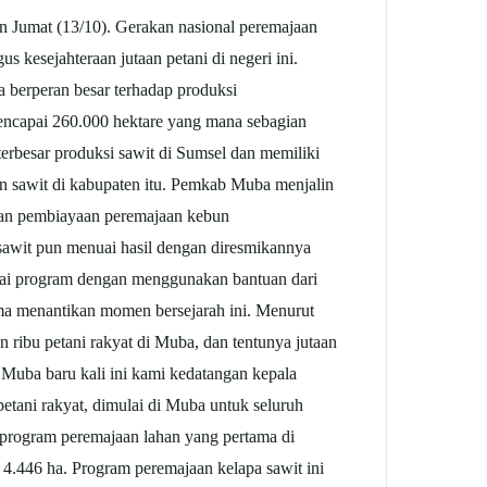
 Jumat (13/10). Gerakan nasional peremajaan
 kesejahteraan jutaan petani di negeri ini.
a berperan besar terhadap produksi
ncapai 260.000 hektare yang mana sebagian
terbesar produksi
sawit
di Sumsel dan memiliki
an
sawit
di kabupaten itu. Pemkab Muba menjalin
an pembiayaan peremajaan kebun
sawit
pun menuai hasil dengan diresmikannya
lai program dengan menggunakan bantuan dari
ma menantikan momen bersejarah ini. Menurut
ribu petani rakyat di Muba, dan tentunya jutaan
 Muba baru kali ini kami kedatangan kepala
etani rakyat, dimulai di Muba untuk seluruh
program peremajaan lahan yang pertama di
un 4.446 ha. Program peremajaan kelapa
sawit
ini