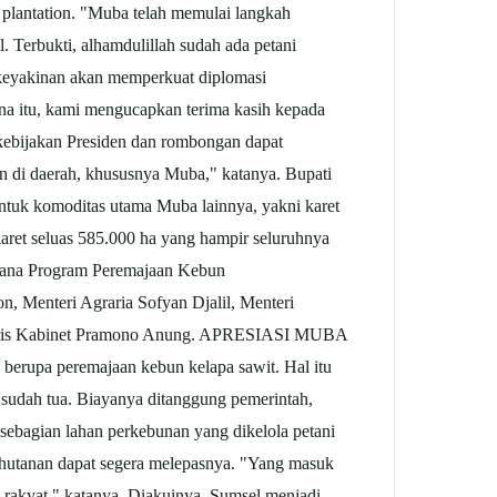
 plantation. "Muba telah memulai langkah
 Terbukti, alhamdulillah sudah ada petani
rkeyakinan akan memperkuat diplomasi
ena itu, kami mengucapkan terima kasih kepada
kebijakan Presiden dan rombongan dapat
 di daerah, khususnya Muba," katanya. Bupati
untuk komoditas utama Muba lainnya, yakni karet
aret seluas 585.000 ha yang hampir seluruhnya
erdana Program Peremajaan Kebun
, Menteri Agraria Sofyan Djalil, Menteri
rtaris Kabinet Pramono Anung. APRESIASI MUBA
n berupa peremajaan kebun kelapa
sawit
. Hal itu
sudah tua. Biayanya ditanggung pemerintah,
 sebagian lahan perkebunan yang dikelola petani
hutanan dapat segera melepasnya. "Yang masuk
k rakyat," katanya. Diakuinya, Sumsel menjadi