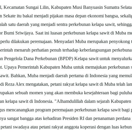
, Kecamatan Sungai Lilin, Kabupaten Musi Banyuasin Sumatra Selatan
 Sekate itu bakal menjadi pijakan masa depan ekonomi bangsa, sekaligus
ah satu daerah yang menjadi sentra perkebunan kelapa
sawit
, sehingg
r Bumi Sriwijaya. Saat ini luasan perkebunan kelapa
sawit
di Muba me
ga perlu dilakukan peremajaan. Menyadari Muba merupakan penyokong 
erintah menaruh perhatian penuh terhadap keberlangsungan perkebun
adan Pengelola Dana Perkebunan (BPDP) Kelapa
sawit
untuk menyalurk
sebut. Upaya Pemerintah Kabupaten Muba untuk memajukan perkebunan
sawit
. Bahkan, Muba menjadi daerah pertama di Indonesia yang memu
i Reza Alex mengatakan, petani rakyat kelapa
sawit
di Muba telah la
erupakan sebuah momen yang akan membuka kesejahteraan bagi puluhan 
nan kelapa
sawit
di Indonesia. "Alhamdulillah dalam sejarah Kabupaten
gus mencanangkan program peremajaan perkebunan kelapa
sawit
bagi p
ya sangat bangga atas kehadiran Presiden RI dan penanaman perdana 
2 petani swadaya atau petani rakyat anggota koperasi dengan luas keb