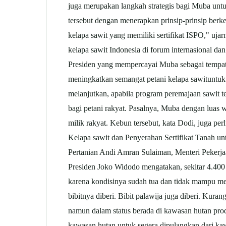
juga merupakan langkah strategis bagi Muba untu
tersebut dengan menerapkan prinsip-prinsip berk
kelapa
sawit
yang memiliki sertifikat ISPO," uja
kelapa
sawit
Indonesia di forum internasional d
Presiden yang mempercayai Muba sebagai tempat
meningkatkan semangat petani kelapa
sawit
untuk
melanjutkan, apabila program peremajaan
sawit
t
bagi petani rakyat. Pasalnya, Muba dengan luas 
milik rakyat. Kebun tersebut, kata Dodi, juga p
Kelapa
sawit
dan Penyerahan Sertifikat Tanah un
Pertanian Andi Amran Sulaiman, Menteri Peke
Presiden Joko Widodo mengatakan, sekitar 4.400
karena kondisinya sudah tua dan tidak mampu 
bibitnya diberi. Bibit palawija juga diberi. Kur
namun dalam status berada di kawasan hutan pr
kawasan hutan untuk segera dipulangkan dari kawa