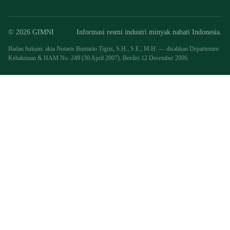
© 2026 GIMNI
Informasi resmi industri minyak nabati Indonesia.
Badan hukum: akta Notaris Buntario Tigris, S.H., S.E., M.H. — disahkan Departemen
Kehakiman & HAM No. 249 (30 April 2007). Berdiri 12 Desember 2006.