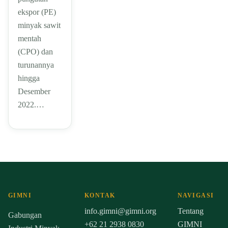
ekspor (PE)
minyak sawit
mentah
(CPO) dan
turunannya
hingga
Desember
2022.…
GIMNI
KONTAK
NAVIGASI
info.gimni@gimni.org
Tentang
Gabungan
+62 21 2938 0830
GIMNI