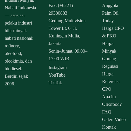
Industri Minyak
Fax: (+6221)
Anggota
Nabati Indonesia
29380883
Palm Oil
— asosiasi
Gedung Multivision
Today
pelaku industri
Tower Lt. 6, Jl.
Harga CPO
hilir minyak
Kuningan Mulia,
& PKO
nabati nasional:
Jakarta
Harga
refinery,
Senin–Jumat, 09.00–
Minyak
oleofood,
17.00 WIB
Goreng
oleokimia, dan
Regulasi
Instagram
biodiesel.
Harga
YouTube
Berdiri sejak
Referensi
TikTok
2006.
CPO
Apa itu
Oleofood?
FAQ
Galeri Video
Kontak