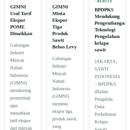
·
BERITA
GIMNI
GIMNI
BPDPKS
Usul Tarif
Minta
Mendukung
Ekspor
Ekspor
Pengembangan
POME
Tiga
Teknologi
Dinaikkan
Produk
Pengolahan
Sawit
kelapa
Gabungan
Bebas Levy
sawit
Industri
Gabungan
Minyak
JAKARTA,
Industri
Nabati
SAWIT
Minyak
Indonesia
INDONESIA
Nabati
(GIMNI)
– BPDPKS
Indonesia
mendorong
(Badan
(GIMNI)
pemerintah
Pengelola
meminta
agar
Dana
ekspor tiga
menaikkan
Perkebunan
produk sawit,
tarif ekspor
Kelapa
yang
dari minyak
Sawit)