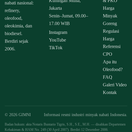
Kuningan Mulia,
& PKO
nabati nasional:
Jakarta
Harga
refinery,
Senin–Jumat, 09.00–
Minyak
oleofood,
17.00 WIB
Goreng
oleokimia, dan
Regulasi
Instagram
biodiesel.
Harga
YouTube
Berdiri sejak
Referensi
TikTok
2006.
CPO
Apa itu
Oleofood?
FAQ
Galeri Video
Kontak
© 2026 GIMNI
Informasi resmi industri minyak nabati Indonesia.
Badan hukum: akta Notaris Buntario Tigris, S.H., S.E., M.H. — disahkan Departemen
Kehakiman & HAM No. 249 (30 April 2007). Berdiri 12 Desember 2006.