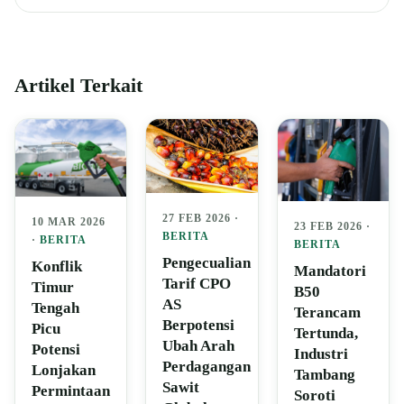
Artikel Terkait
27 FEB 2026 ·
10 MAR 2026
23 FEB 2026 ·
BERITA
·
BERITA
BERITA
Pengecualian
Konflik
Mandatori
Tarif CPO
Timur
B50
AS
Tengah
Terancam
Berpotensi
Picu
Tertunda,
Ubah Arah
Potensi
Industri
Perdagangan
Lonjakan
Tambang
Sawit
Permintaan
Soroti