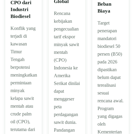
Global
CPO dari
Beban
Industri
Biaya
Rencana
Biodiesel
kebijakan
Target
Konflik yang
pengecualian
penerapan
terjadi di
tarif ekspor
mandatori
kawasan
minyak sawit
biodiesel 50
Timur
mentah
persen (B50)
Tengah
(CPO)
pada 2026
berpotensi
Indonesia ke
dipastikan
meningkatkan
Amerika
belum dapat
permintaan
Serikat dinilai
terealisasi
minyak
dapat
sesuai
kelapa sawit
menggeser
rencana awal.
mentah atau
peta
Program
crude palm
perdagangan
yang digagas
oil (CPO),
sawit dunia.
oleh
terutama dari
Pandangan
Kementerian