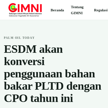
Tentang
Beranda
Regulasi
GIMNI
PALM OIL TODAY
ESDM akan
konversi
penggunaan bahan
bakar PLTD dengan
CPO tahun ini