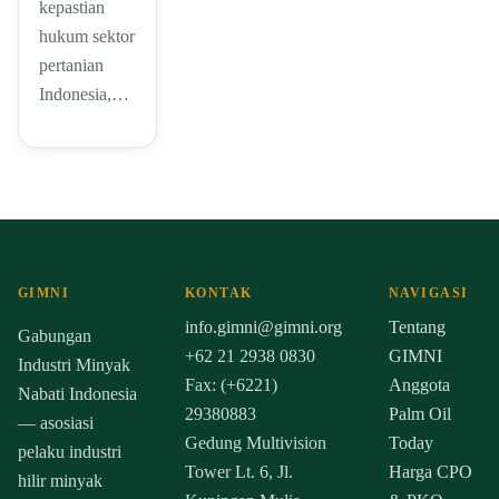
kepastian
hukum sektor
pertanian
Indonesia,…
GIMNI
KONTAK
NAVIGASI
info.gimni@gimni.org
Tentang
Gabungan
+62 21 2938 0830
GIMNI
Industri Minyak
Fax: (+6221)
Anggota
Nabati Indonesia
29380883
Palm Oil
— asosiasi
Gedung Multivision
Today
pelaku industri
Tower Lt. 6, Jl.
Harga CPO
hilir minyak