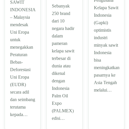
Pengusaha
SAWIT
Sebanyak
Kelapa Sawit
INDONESIA
250 brand
Indonesia
– Malaysia
dari 10
(Gapki)
mendesak
negara hadir
optimistis
Uni Eropa
dalam
industri
untuk
pameran
minyak sawit
menegakkan
kelapa sawit
Indonesia
Peraturan
terbesar di
bisa
Bebas-
dunia atau
meningkatkan
Deforestasi
dikenal
pasarnya ke
Uni Eropa
dengan
Asia Tengah
(EUDR)
Indonesia
melalui…
secara adil
Palm Oil
dan seimbang
Expo
terutama
(PALMEX)
kepada…
edisi…