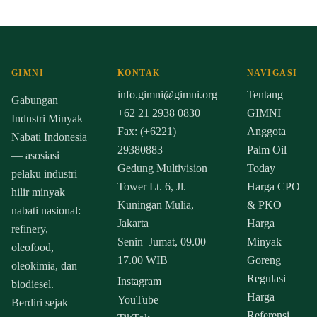
GIMNI
KONTAK
NAVIGASI
info.gimni@gimni.org
Tentang
Gabungan
+62 21 2938 0830
GIMNI
Industri Minyak
Fax: (+6221)
Anggota
Nabati Indonesia
29380883
Palm Oil
— asosiasi
Gedung Multivision
Today
pelaku industri
Tower Lt. 6, Jl.
Harga CPO
hilir minyak
Kuningan Mulia,
& PKO
nabati nasional:
Jakarta
Harga
refinery,
Senin–Jumat, 09.00–
Minyak
oleofood,
17.00 WIB
Goreng
oleokimia, dan
Regulasi
Instagram
biodiesel.
Harga
YouTube
Berdiri sejak
Referensi