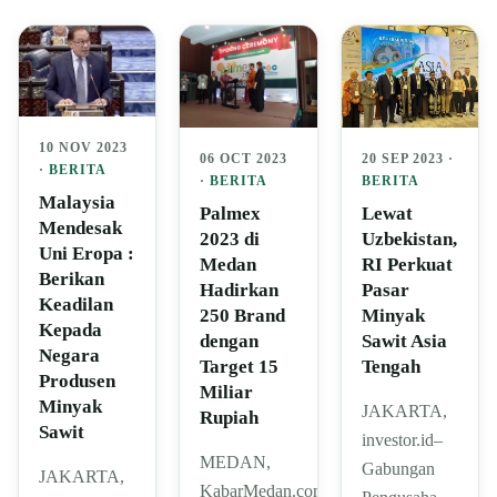
10 NOV 2023
06 OCT 2023
20 SEP 2023 ·
·
BERITA
·
BERITA
BERITA
Malaysia
Palmex
Lewat
Mendesak
2023 di
Uzbekistan,
Uni Eropa :
Medan
RI Perkuat
Berikan
Hadirkan
Pasar
Keadilan
250 Brand
Minyak
Kepada
dengan
Sawit Asia
Negara
Target 15
Tengah
Produsen
Miliar
Minyak
JAKARTA,
Rupiah
Sawit
investor.id–
MEDAN,
Gabungan
JAKARTA,
KabarMedan.com|