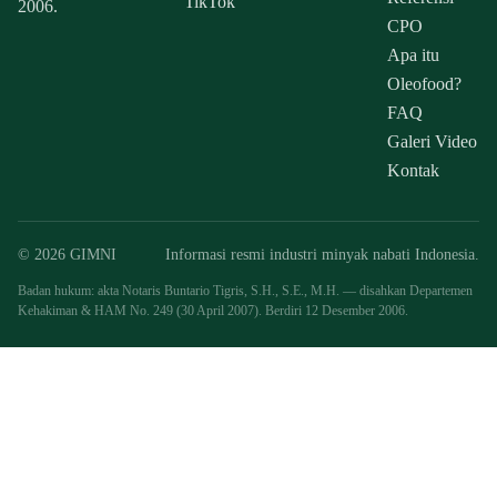
TikTok
2006.
CPO
Apa itu
Oleofood?
FAQ
Galeri Video
Kontak
© 2026 GIMNI
Informasi resmi industri minyak nabati Indonesia.
Badan hukum: akta Notaris Buntario Tigris, S.H., S.E., M.H. — disahkan Departemen
Kehakiman & HAM No. 249 (30 April 2007). Berdiri 12 Desember 2006.