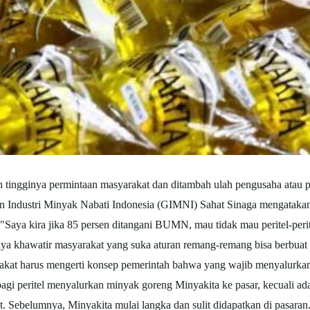
 tingginya permintaan masyarakat dan ditambah ulah pengusaha atau p
an Industri Minyak Nabati Indonesia (GIMNI) Sahat Sinaga mengatakan,
Saya kira jika 85 persen ditangani BUMN, mau tidak mau peritel-peritel n
saya khawatir masyarakat yang suka aturan remang-remang bisa berbua
kat harus mengerti konsep pemerintah bahwa yang wajib menyalurkan
i peritel menyalurkan minyak goreng Minyakita ke pasar, kecuali ada e
. Sebelumnya, Minyakita mulai langka dan sulit didapatkan di pasaran. 