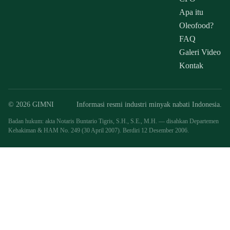
Apa itu
Oleofood?
FAQ
Galeri Video
Kontak
© 2026 GIMNI
Informasi resmi industri minyak nabati Indonesia.
Badan hukum: akta Notaris Buntario Tigris, S.H., S.E., M.H. — disahkan Departemen
Kehakiman & HAM No. 249 (30 April 2007). Berdiri 12 Desember 2006.