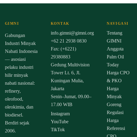
GIMNI
KONTAK
NAVIGASI
info.gimni@gimni.org
Tentang
Gabungan
+62 21 2938 0830
GIMNI
Industri Minyak
Fax: (+6221)
Anggota
Nabati Indonesia
29380883
Palm Oil
— asosiasi
Gedung Multivision
Today
pelaku industri
Tower Lt. 6, Jl.
Harga CPO
hilir minyak
Kuningan Mulia,
& PKO
nabati nasional:
Jakarta
Harga
refinery,
Senin–Jumat, 09.00–
Minyak
oleofood,
17.00 WIB
Goreng
oleokimia, dan
Regulasi
Instagram
biodiesel.
Harga
YouTube
Berdiri sejak
Referensi
TikTok
2006.
CPO