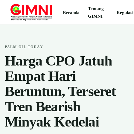
Tentang
Beranda
Regulasi
GIMNI
PALM OIL TODAY
Harga CPO Jatuh
Empat Hari
Beruntun, Terseret
Tren Bearish
Minyak Kedelai