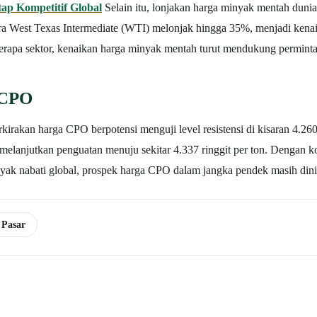
tap Kompetitif Global
Selain itu, lonjakan harga minyak mentah duni
ara West Texas Intermediate (WTI) melonjak hingga 35%, menjadi kena
erapa sektor, kenaikan harga minyak mentah turut mendukung permint
 CPO
irakan harga CPO berpotensi menguji level resistensi di kisaran 4.260 
melanjutkan penguatan menuju sekitar 4.337 ringgit per ton.
Dengan ko
yak nabati global, prospek harga CPO dalam jangka pendek masih dinilai
 Pasar