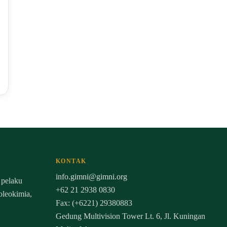
KONTAK
info.gimni@gimni.org
 pelaku
+62 21 2938 0830
 oleokimia,
Fax: (+6221) 29380883
Gedung Multivision Tower Lt. 6, Jl. Kuningan