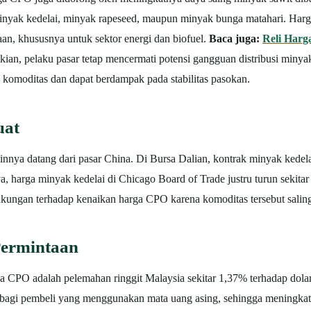
minyak kedelai, minyak rapeseed, maupun minyak bunga matahari.
Harg
n, khususnya untuk sektor energi dan biofuel.
Baca juga:
Reli Harg
ian, pelaku pasar tetap mencermati potensi gangguan distribusi minyak
 komoditas dan dapat berdampak pada stabilitas pasokan.
uat
lainnya datang dari pasar China. Di Bursa Dalian, kontrak minyak kedela
a, harga minyak kedelai di Chicago Board of Trade justru turun sekit
ungan terhadap kenaikan harga CPO karena komoditas tersebut saling 
Permintaan
a CPO adalah pelemahan ringgit Malaysia sekitar 1,37% terhadap dola
gi pembeli yang menggunakan mata uang asing, sehingga meningkatkan