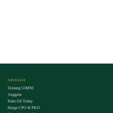
NAVIGASI
Tentang GIMNI
Anggota
Palm Oil Today
Harga CPO & PKO