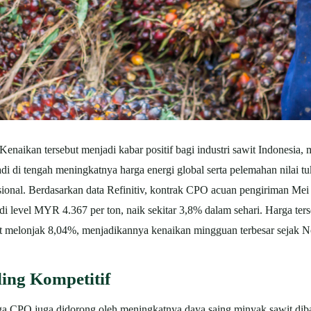
enaikan tersebut menjadi kabar positif bagi industri sawit Indonesia
i di tengah meningkatnya harga energi global serta pelemahan nilai t
ional.
Berdasarkan data Refinitiv, kontrak CPO acuan pengiriman Mei
i level MYR 4.367 per ton, naik sekitar 3,8% dalam sehari. Harga ters
at melonjak 8,04%, menjadikannya kenaikan mingguan terbesar sejak 
ing Kompetitif
arga CPO juga didorong oleh meningkatnya daya saing minyak sawit diba