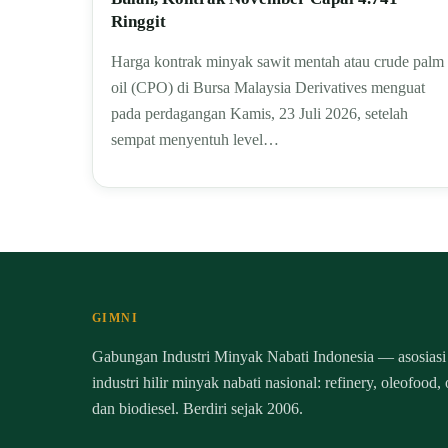
Ringgit
Harga kontrak minyak sawit mentah atau crude palm
oil (CPO) di Bursa Malaysia Derivatives menguat
pada perdagangan Kamis, 23 Juli 2026, setelah
sempat menyentuh level…
GIMNI
Gabungan Industri Minyak Nabati Indonesia — asosiasi
industri hilir minyak nabati nasional: refinery, oleofood,
dan biodiesel. Berdiri sejak 2006.