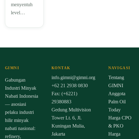
menyentuh
level…
GIMNI
KONTAK
NAVIGASI
info.gimni@gimni.org
Tentang
Gabungan
+62 21 2938 0830
GIMNI
Industri Minyak
Fax: (+6221)
Anggota
Nabati Indonesia
29380883
Palm Oil
— asosiasi
Gedung Multivision
Today
pelaku industri
Tower Lt. 6, Jl.
Harga CPO
hilir minyak
Kuningan Mulia,
& PKO
nabati nasional:
Jakarta
Harga
refinery,