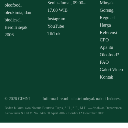
Senin–Jumat, 09.00–
Minyak
oleofood,
17.00 WIB
Goreng
oleokimia, dan
Regulasi
Instagram
biodiesel.
Harga
YouTube
Berdiri sejak
Referensi
TikTok
2006.
CPO
Apa itu
Oleofood?
FAQ
Galeri Video
Kontak
© 2026 GIMNI
Informasi resmi industri minyak nabati Indonesia.
Badan hukum: akta Notaris Buntario Tigris, S.H., S.E., M.H. — disahkan Departemen
Kehakiman & HAM No. 249 (30 April 2007). Berdiri 12 Desember 2006.