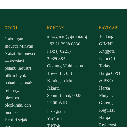
GIMNI
KONTAK
NAVIGASI
info.gimni@gimni.org
Tentang
Gabungan
+62 21 2938 0830
GIMNI
Industri Minyak
Fax: (+6221)
Anggota
Nabati Indonesia
29380883
Palm Oil
— asosiasi
Gedung Multivision
Today
pelaku industri
Tower Lt. 6, Jl.
Harga CPO
hilir minyak
Kuningan Mulia,
& PKO
nabati nasional:
Jakarta
Harga
refinery,
Senin–Jumat, 09.00–
Minyak
oleofood,
17.00 WIB
Goreng
oleokimia, dan
Regulasi
Instagram
biodiesel.
Harga
YouTube
Berdiri sejak
Referensi
TikTok