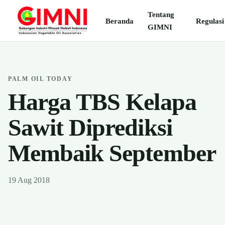
Tentang
Beranda
Regulasi
GIMNI
PALM OIL TODAY
Harga TBS Kelapa
Sawit Diprediksi
Membaik September
19 Aug 2018