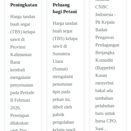
Peluang
Peningkatan
CNBC
bagi Petani
Indonesia -
Harga tandan
Plt Kepala
Harga tandan
buah segar
Badan
buah segar
(TBS) kelapa
Pengawas
(TBS) kelapa
sawit di
Perdagangan
sawit di
Provinsi
Berjangka
Sumatera
Kalimantan
Komoditi
Utara
Barat
(Bappebti)
(Sumut)
kembali
Kasan
mengalami
mengalami
menyebut
penurunan
penyesuaian
bakal ada
tipis pada
pada Periode
tambahan
pekan ini,
II Februari
pelabuhan
dibeli oleh
2026.
baru untuk
pabrik
Penetapan
bursa CPO.
pengolahan
dilakukan
Saat…
kelapa sawit
oleh Tim…