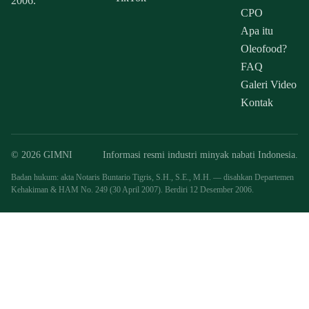
2006.
CPO
Apa itu
Oleofood?
FAQ
Galeri Video
Kontak
© 2026 GIMNI
Informasi resmi industri minyak nabati Indonesia.
Badan hukum: akta Notaris Buntario Tigris, S.H., S.E., M.H. — disahkan Departemen
Kehakiman & HAM No. 249 (30 April 2007). Berdiri 12 Desember 2006.