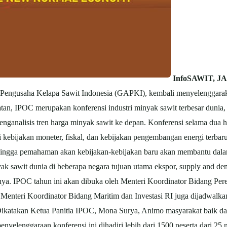
InfoSAWIT, J
 Pengusaha Kelapa Sawit Indonesia (GAPKI), kembali menyelenggara
atatan, IPOC merupakan konferensi industri minyak sawit terbesar dun
a menganalisis tren harga minyak sawit ke depan. Konferensi selama dua
kebijakan moneter, fiskal, dan kebijakan pengembangan energi terbaru
sehingga pemahaman akan kebijakan-kebijakan baru akan membantu dala
yak sawit dunia di beberapa negara tujuan utama ekspor, supply and de
nya. IPOC tahun ini akan dibuka oleh Menteri Koordinator Bidang Per
enteri Koordinator Bidang Maritim dan Investasi RI juga dijadwalkan
Dikatakan Ketua Panitia IPOC, Mona Surya, Animo masyarakat baik dar
penyelenggaraan konferensi ini dihadiri lebih dari 1500 peserta dari 2