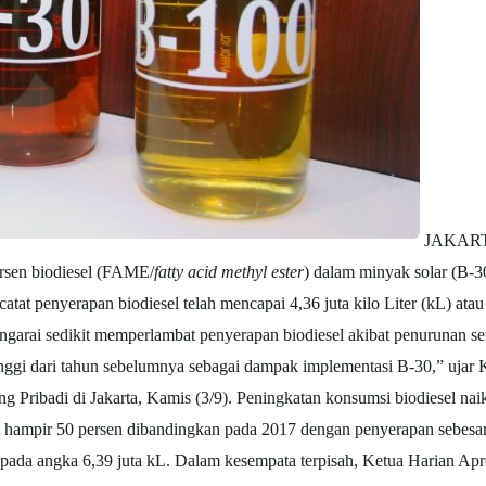
JAKART
rsen biodiesel (FAME/
fatty acid methyl ester
) dalam minyak solar (B-3
atat penyerapan biodiesel telah mencapai 4,36 juta kilo Liter (kL) at
garai sedikit memperlambat penyerapan biodiesel akibat penurunan se
inggi dari tahun sebelumnya sebagai dampak implementasi B-30,” ujar
ribadi di Jakarta, Kamis (3/9). Peningkatan konsumsi biodiesel naik 
 hampir 50 persen dibandingkan pada 2017 dengan penyerapan sebesar 
 pada angka 6,39 juta kL. Dalam kesempata terpisah, Ketua Harian Ap