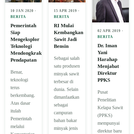
15 APR 2019 ·
10 JAN 2020 ·
BERITA
BERITA
RI Mulai
Pemerintah
02 APR 2019 ·
Kembangkan
Siap
BERITA
Sawit Jadi
Mengeksplor
Dr. Iman
Bensin
Teknologi
Yani
Mendongkrak
Sebagai salah
Harahap
Pendapatan
Menjabat
satu produsen
Benar,
Direktur
minyak sawit
PPKS
teknologi
terbesar di
terus
dunia. Selain
Pusat
berkembang.
dimanfaatkan
Penelitian
Atas dasar
sebagai
Kelapa Sawit
itulah
campuran
(PPKS)
Pemerintah
bahan bakar
mempunyai
melalui
minyak jenis
direktur baru