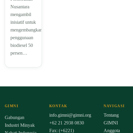
Nusantara
mengambil
inisiatif untuk
mengembangkan
penggunaan
biodiesel 50
persen…
GIMNI
KONTAK
NAVIGASI
info.gimni@gimni.org
Tentang
Gabungan
+62 21 2938 0830
GIMNI
Industri Minyak
Fax: (+6221)
Anggota
Nabati Indonesia