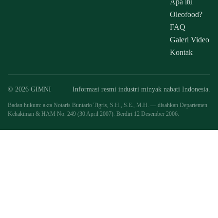
Apa itu
Oleofood?
FAQ
Galeri Video
Kontak
© 2026 GIMNI
Informasi resmi industri minyak nabati Indonesia.
Badan hukum: akta Notaris Buntario Tigris, S.H., S.E., M.H. — disahkan Departemen
Kehakiman & HAM No. 249 (30 April 2007). Berdiri 12 Desember 2006.