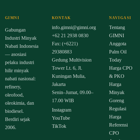
GIMNI
KONTAK
NAVIGASI
info.gimni@gimni.org
Tentang
Gabungan
+62 21 2938 0830
GIMNI
Industri Minyak
Fax: (+6221)
Anggota
Nabati Indonesia
29380883
Palm Oil
— asosiasi
Gedung Multivision
Today
pelaku industri
Tower Lt. 6, Jl.
Harga CPO
hilir minyak
Kuningan Mulia,
& PKO
nabati nasional:
Jakarta
Harga
refinery,
Senin–Jumat, 09.00–
Minyak
oleofood,
17.00 WIB
Goreng
oleokimia, dan
Regulasi
Instagram
biodiesel.
Harga
YouTube
Berdiri sejak
Referensi
TikTok
2006.
CPO