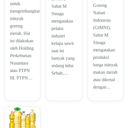
untuk
Goreng
Sahat M
mengembangkan
Nabati
Sinaga
minyak
Indonesia
mengatakan
goreng
(GIMNI),
pelaku
merah. Hal
Sahat M
industri
ini dilakukan
Sinaga
kelapa sawit
oleh Holding
mengatakan
saat ini
Perkebunan
produksi
banyak yang
Nusantara
harga minyak
sedang tidur.
atau PTPN
makan merah
Sebab,…
III. PTPN…
atau dikenal
dengan…