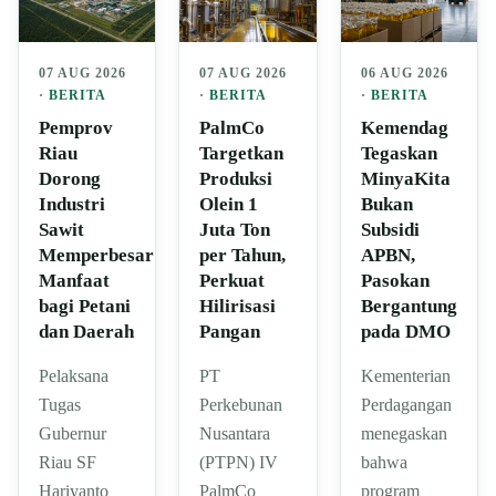
07 AUG 2026
07 AUG 2026
06 AUG 2026
·
BERITA
·
BERITA
·
BERITA
Pemprov
PalmCo
Kemendag
Riau
Targetkan
Tegaskan
Dorong
Produksi
MinyaKita
Industri
Olein 1
Bukan
Sawit
Juta Ton
Subsidi
Memperbesar
per Tahun,
APBN,
Manfaat
Perkuat
Pasokan
bagi Petani
Hilirisasi
Bergantung
dan Daerah
Pangan
pada DMO
Pelaksana
PT
Kementerian
Tugas
Perkebunan
Perdagangan
Gubernur
Nusantara
menegaskan
Riau SF
(PTPN) IV
bahwa
Hariyanto
PalmCo
program