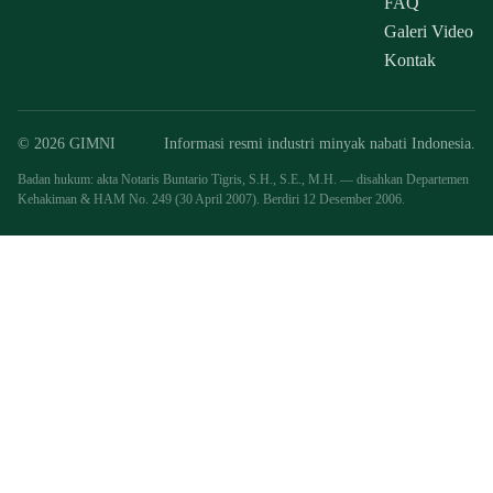
FAQ
Galeri Video
Kontak
© 2026 GIMNI
Informasi resmi industri minyak nabati Indonesia.
Badan hukum: akta Notaris Buntario Tigris, S.H., S.E., M.H. — disahkan Departemen
Kehakiman & HAM No. 249 (30 April 2007). Berdiri 12 Desember 2006.