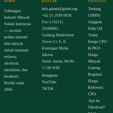
GIMNI
KONTAK
NAVIGASI
info.gimni@gimni.org
Tentang
Gabungan
+62 21 2938 0830
GIMNI
Industri Minyak
Fax: (+6221)
Anggota
Nabati Indonesia
29380883
Palm Oil
— asosiasi
Gedung Multivision
Today
pelaku industri
Tower Lt. 6, Jl.
Harga CPO
hilir minyak
Kuningan Mulia,
& PKO
nabati nasional:
Jakarta
Harga
refinery,
Senin–Jumat, 09.00–
Minyak
oleofood,
17.00 WIB
Goreng
oleokimia, dan
Regulasi
Instagram
biodiesel.
Harga
YouTube
Berdiri sejak
Referensi
TikTok
2006.
CPO
Apa itu
Oleofood?