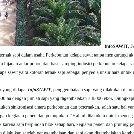
InfoSAWIT, 
ernak sapi dalam usaha Perkebunan kelapa sawit tanpa mengurangi akti
u hijauan antar pohon dan hasil samping industri perkebunan kelapa sa
lapa sawit yaitu kotoran ternak sapi sebagai penyedia unsur hara untu
an yang didapat
InfoSAWIT
, penggembalaan sapi yang dilakukan di a
00 ha dengan jumlah sapi yang digembalakan ± 8.000 ekor. Diungkapk
lukan sinkronisasi antara perkebunan dan peternakan, salah satu hal y
an kegiatan panen dan pemupukan. “Hal ini dilakukan untuk mencega
 karena sapi berpindah blok setiap hari, kegiatan panen dan pruning 
dilakukan setelah penggembalaan dan sapi akan digembalakan kembali 