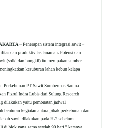
JAKARTA –
Penerapan sistem integrasi sawit –
fitas dan produktivitas tanaman. Potensi dan
wit (solid dan bungkil) itu merupakan sumber
k meningkatkan kesuburan lahan kebun kelapa
real Perkebunan PT Sawit Sumbermas Sarana
an Fizrul Indra Lubis dari Sulung Research
ang dilakukan yaitu pembuatan jadwal
h benturan kegiatan antara pihak perkebunan dan
pelepah sawit dilakukan pada H-2 sebelum
di blok yang sama setelah 90 hari,” katanya.