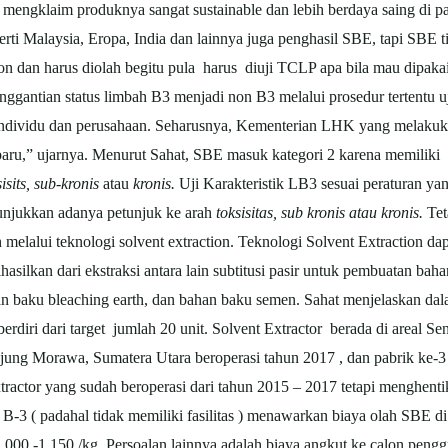
at mengklaim produknya sangat sustainable dan lebih berdaya saing di 
perti Malaysia, Eropa, India dan lainnya juga penghasil SBE, tapi SB
dan harus diolah begitu pula harus diuji TCLP apa bila mau dipakai u
ggantian status limbah B3 menjadi non B3 melalui prosedur tertentu u
individu dan perusahaan. Seharusnya, Kementerian LHK yang melakukan
aru,” ujarnya. Menurut Sahat, SBE masuk kategori 2 karena memiliki
sisits, sub-kronis
atau
kronis.
Uji Karakteristik LB3 sesuai peraturan yan
unjukkan adanya petunjuk ke arah
toksisitas, sub kronis atau kronis.
Tet
 melalui teknologi solvent extraction. Teknologi Solvent Extraction 
ilkan dari ekstraksi antara lain subtitusi pasir untuk pembuatan bah
an baku bleaching earth, dan bahan baku semen. Sahat menjelaskan dala
rdiri dari target jumlah 20 unit. Solvent Extractor berada di areal Se
Tanjung Morawa, Sumatera Utara beroperasi tahun 2017 , dan pabrik ke-
xtractor yang sudah beroperasi dari tahun 2015 – 2017 tetapi menghent
 B-3 ( padahal tidak memiliki fasilitas ) menawarkan biaya olah SBE d
1.000 -1.150 /kg. Persoalan lainnya adalah biaya angkut ke calon pen