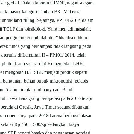
pasar global. Dalam laporan GIMNI, negara-negara
E tidak masuk kategori Limbah B3. Malaysia
ntuk land-filling. Sejatinya, PP 101/2014 dalam
ji TCLP dan toksikologi. Yang menjadi masalah,
 pengujian terlebih dahulu. “Jika diserahkan
 efek tunda yang berdampak tidak langsung pada
g tertulis di Lampiran II – PP101/ 2014, telah
api, tidak ada solusi dari Kementerian LHK.
dapat mengolah B3 –SBE menjadi produk seperti
an bangunan, bahan pupuk mikronutrisi, pelapis
m 5 tahun terakhir ini hanya ada 3 unit
ntul, Jawa Barat,yang beroperasi pada 2016 tetapi
3 berada di Gresik, Jawa Timur sedang dibangun.
ikan operasinya pada 2018 karena berbagai alasan
i sekitar Rp 450 – 500/kg sedangkan biaya
gguna SBE seperti batako dan pengerasan pondasi