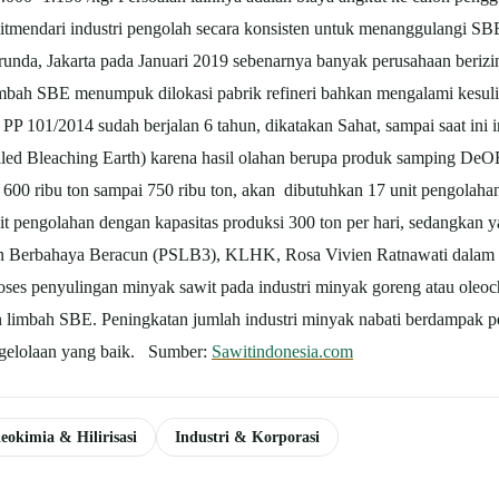
itmendari industri pengolah secara konsisten untuk menanggulangi SBE 
nda, Jakarta pada Januari 2019 sebenarnya banyak perusahaan berizi
imbah SBE menumpuk dilokasi pabrik refineri bahkan mengalami kesuli
 101/2014 sudah berjalan 6 tahun, dikatakan Sahat, sampai saat ini in
iled Bleaching Earth) karena hasil olahan berupa produk samping DeO
600 ribu ton sampai 750 ribu ton, akan dibutuhkan 17 unit pengolah
nit pengolahan dengan kapasitas produksi 300 ton per hari, sedangkan 
n Berbahaya Beracun (PSLB3), KLHK, Rosa Vivien Ratnawati dalam 
es penyulingan minyak sawit pada industri minyak goreng atau oleochemi
n limbah SBE. Peningkatan jumlah industri minyak nabati berdampak 
ngelolaan yang baik. Sumber:
Sawitindonesia.com
eokimia & Hilirisasi
Industri & Korporasi