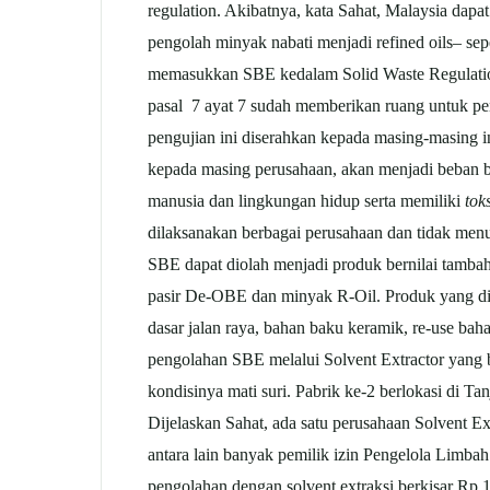
regulation. Akibatnya, kata Sahat, Malaysia dap
pengolah minyak nabati menjadi refined oils– se
memasukkan SBE kedalam Solid Waste Regulation 
pasal 7 ayat 7 sudah memberikan ruang untuk pen
pengujian ini diserahkan kepada masing-masing 
kepada masing perusahaan, akan menjadi beban b
manusia dan lingkungan hidup serta memiliki
tok
dilaksanakan berbagai perusahaan dan tidak men
SBE dapat diolah menjadi produk bernilai tambah
pasir De-OBE dan minyak R-Oil. Produk yang dihas
dasar jalan raya, bahan baku keramik, re-use bah
pengolahan SBE melalui Solvent Extractor yang be
kondisinya mati suri. Pabrik ke-2 berlokasi di 
Dijelaskan Sahat, ada satu perusahaan Solvent E
antara lain banyak pemilik izin Pengelola Limbah
pengolahan dengan solvent extraksi berkisar Rp 