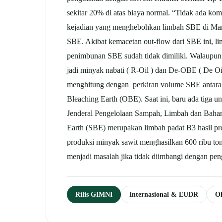
sekitar 20% di atas biaya normal. “Tidak ada kom
kejadian yang menghebohkan limbah SBE di Maru
SBE. Akibat kemacetan out-flow dari SBE ini, l
penimbunan SBE sudah tidak dimiliki. Walaupun PP
jadi minyak nabati ( R-Oil ) dan De-OBE ( De O
menghitung dengan perkiran volume SBE antara 
Bleaching Earth (OBE). Saat ini, baru ada tiga u
Jenderal Pengelolaan Sampah, Limbah dan Baha
Earth (SBE) merupakan limbah padat B3 hasil pros
produksi minyak sawit menghasilkan 600 ribu to
menjadi masalah jika tidak diimbangi dengan pe
Rilis GIMNI
Internasional & EUDR
Ol