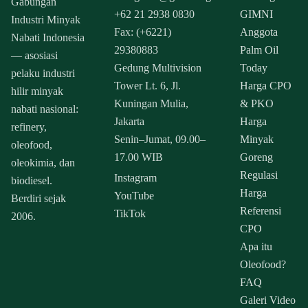
Gabungan
+62 21 2938 0830
GIMNI
Industri Minyak
Fax: (+6221)
Anggota
Nabati Indonesia
29380883
Palm Oil
— asosiasi
Gedung Multivision
Today
pelaku industri
Tower Lt. 6, Jl.
Harga CPO
hilir minyak
Kuningan Mulia,
& PKO
nabati nasional:
Jakarta
Harga
refinery,
Senin–Jumat, 09.00–
Minyak
oleofood,
17.00 WIB
Goreng
oleokimia, dan
Regulasi
Instagram
biodiesel.
Harga
YouTube
Berdiri sejak
Referensi
TikTok
2006.
CPO
Apa itu
Oleofood?
FAQ
Galeri Video