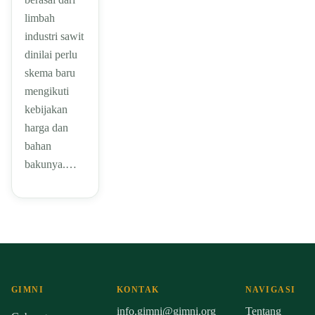
limbah
industri sawit
dinilai perlu
skema baru
mengikuti
kebijakan
harga dan
bahan
bakunya.…
GIMNI
KONTAK
NAVIGASI
info.gimni@gimni.org
Tentang