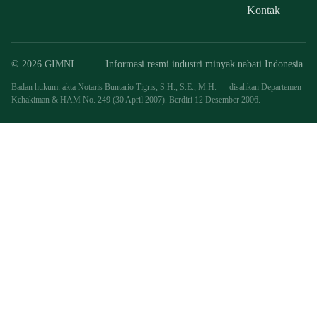
Kontak
© 2026 GIMNI
Informasi resmi industri minyak nabati Indonesia.
Badan hukum: akta Notaris Buntario Tigris, S.H., S.E., M.H. — disahkan Departemen
Kehakiman & HAM No. 249 (30 April 2007). Berdiri 12 Desember 2006.