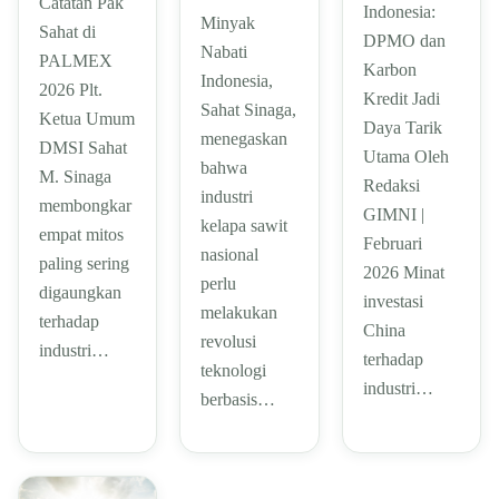
Catatan Pak
Indonesia:
Minyak
Sahat di
DPMO dan
Nabati
PALMEX
Karbon
Indonesia,
2026 Plt.
Kredit Jadi
Sahat Sinaga,
Ketua Umum
Daya Tarik
menegaskan
DMSI Sahat
Utama Oleh
bahwa
M. Sinaga
Redaksi
industri
membongkar
GIMNI |
kelapa sawit
empat mitos
Februari
nasional
paling sering
2026 Minat
perlu
digaungkan
investasi
melakukan
terhadap
China
revolusi
industri…
terhadap
teknologi
industri…
berbasis…