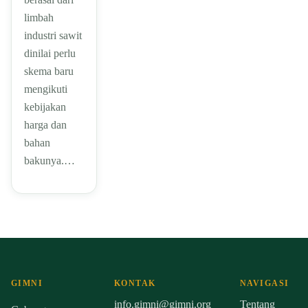
limbah
industri sawit
dinilai perlu
skema baru
mengikuti
kebijakan
harga dan
bahan
bakunya.…
GIMNI
KONTAK
NAVIGASI
info.gimni@gimni.org
Tentang