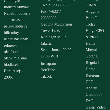
Gabungan
+62 21 2938 0830
GIMNI
Industri Minyak
Fax: (+6221)
Anggota
Nabati Indonesia
29380883
Palm Oil
— asosiasi
Gedung Multivision
Today
pelaku industri
Tower Lt. 6, Jl.
Harga CPO
hilir minyak
Kuningan Mulia,
& PKO
nabati nasional:
Jakarta
Harga
refinery,
Senin–Jumat, 09.00–
Minyak
oleofood,
17.00 WIB
Goreng
oleokimia, dan
Regulasi
Instagram
biodiesel.
Harga
YouTube
Berdiri sejak
Referensi
TikTok
2006.
CPO
Apa itu
Oleofood?
FAQ
Galeri Video