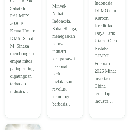
Catatan Pak
Indonesia:
Minyak
Sahat di
DPMO dan
Nabati
PALMEX
Karbon
Indonesia,
2026 Plt.
Kredit Jadi
Sahat Sinaga,
Ketua Umum
Daya Tarik
menegaskan
DMSI Sahat
Utama Oleh
bahwa
M. Sinaga
Redaksi
industri
membongkar
GIMNI |
kelapa sawit
empat mitos
Februari
nasional
paling sering
2026 Minat
perlu
digaungkan
investasi
melakukan
terhadap
China
revolusi
industri…
terhadap
teknologi
industri…
berbasis…