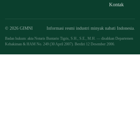
Kontak
© 2026 GIMNI
Informasi resmi industri minyak nabati Indonesia.
Badan hukum: akta Notaris Buntario Tigris, S.H., S.E., M.H. — disahkan Departemen
Kehakiman & HAM No. 249 (30 April 2007). Berdiri 12 Desember 2006.