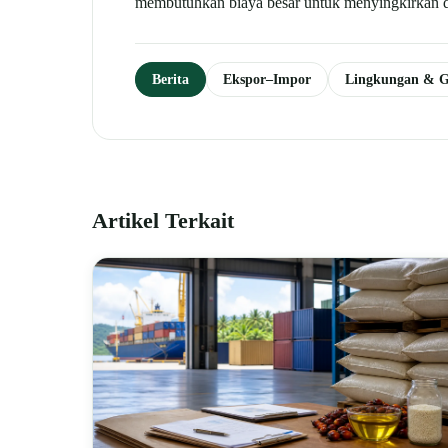
membutuhkan biaya besar untuk menyingkirkan d
Berita
Ekspor–Impor
Lingkungan & 
Artikel Terkait