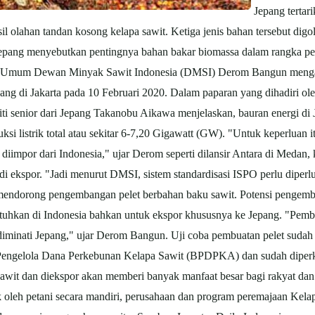
Jepang tertar
sil olahan tandan kosong kelapa sawit. Ketiga jenis bahan tersebut d
Jepang menyebutkan pentingnya bahan bakar biomassa dalam rangka peni
ua Umum Dewan Minyak Sawit Indonesia (DMSI) Derom Bangun mengatak
ng di Jakarta pada 10 Februari 2020. Dalam paparan yang dihadiri oleh
iti senior dari Jepang Takanobu Aikawa menjelaskan, bauran energi di
si listrik total atau sekitar 6-7,20 Gigawatt (GW). "Untuk keperluan
iimpor dari Indonesia," ujar Derom seperti dilansir Antara di Medan
i ekspor. "Jadi menurut DMSI, sistem standardisasi ISPO perlu diperlu
endorong pengembangan pelet berbahan baku sawit. Potensi pengemba
ibutuhkan di Indonesia bahkan untuk ekspor khususnya ke Jepang. "Pemb
diminati Jepang," ujar Derom Bangun. Uji coba pembuatan pelet sudah
engelola Dana Perkebunan Kelapa Sawit (BPDPKA) dan sudah diperken
Sawit dan diekspor akan memberi banyak manfaat besar bagi rakyat dan
 oleh petani secara mandiri, perusahaan dan program peremajaan Kela