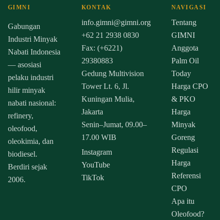
GIMNI
KONTAK
NAVIGASI
info.gimni@gimni.org
Tentang
Gabungan
+62 21 2938 0830
GIMNI
Industri Minyak
Fax: (+6221)
Anggota
Nabati Indonesia
29380883
Palm Oil
— asosiasi
Gedung Multivision
Today
pelaku industri
Tower Lt. 6, Jl.
Harga CPO
hilir minyak
Kuningan Mulia,
& PKO
nabati nasional:
Jakarta
Harga
refinery,
Senin–Jumat, 09.00–
Minyak
oleofood,
17.00 WIB
Goreng
oleokimia, dan
Regulasi
Instagram
biodiesel.
Harga
YouTube
Berdiri sejak
Referensi
TikTok
2006.
CPO
Apa itu
Oleofood?