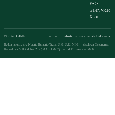
FAQ
Galeri Video
Kontak
© 2026 GIMNI
Informasi resmi industri minyak nabati Indonesia.
Badan hukum: akta Notaris Buntario Tigris, S.H., S.E., M.H. — disahkan Departemen
Kehakiman & HAM No. 249 (30 April 2007). Berdiri 12 Desember 2006.