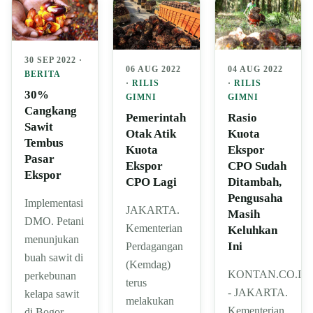
30 SEP 2022 ·
06 AUG 2022
04 AUG 2022
BERITA
·
RILIS
·
RILIS
30%
GIMNI
GIMNI
Cangkang
Pemerintah
Rasio
Sawit
Otak Atik
Kuota
Tembus
Kuota
Ekspor
Pasar
Ekspor
CPO Sudah
Ekspor
CPO Lagi
Ditambah,
Pengusaha
Implementasi
JAKARTA.
Masih
DMO. Petani
Kementerian
Keluhkan
menunjukan
Ini
Perdagangan
buah sawit di
(Kemdag)
KONTAN.CO.ID
perkebunan
terus
- JAKARTA.
kelapa sawit
melakukan
Kementerian
di Bogor,