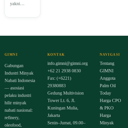
yakni…
GIMNI
KONTAK
NAVIGASI
info.gimni@gimni.org
Tentang
Gabungan
+62 21 2938 0830
GIMNI
Industri Minyak
Fax: (+6221)
Anggota
Nabati Indonesia
29380883
Palm Oil
— asosiasi
Gedung Multivision
Today
pelaku industri
Tower Lt. 6, Jl.
Harga CPO
hilir minyak
Kuningan Mulia,
& PKO
nabati nasional:
Jakarta
Harga
refinery,
Senin–Jumat, 09.00–
Minyak
oleofood,