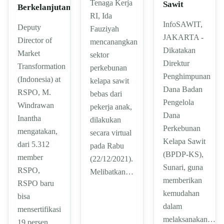
Tenaga Kerja
Sawit
Berkelanjutan
RI, Ida
InfoSAWIT,
Deputy
Fauziyah
JAKARTA -
Director of
mencanangkan
Dikatakan
Market
sektor
Direktur
Transformation
perkebunan
Penghimpunan
(Indonesia) at
kelapa sawit
Dana Badan
RSPO, M.
bebas dari
Pengelola
Windrawan
pekerja anak,
Dana
Inantha
dilakukan
Perkebunan
mengatakan,
secara virtual
Kelapa Sawit
dari 5.312
pada Rabu
(BPDP-KS),
member
(22/12/2021).
Sunari, guna
RSPO,
Melibatkan…
memberikan
RSPO baru
kemudahan
bisa
dalam
mensertifikasi
melaksanakan…
19 persen