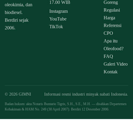
17.00 WIB
Goreng
oleokimia, dan
Regulasi
Instagram
biodiesel.
Harga
YouTube
Berdiri sejak
Referensi
TikTok
2006.
CPO
Apa itu
Oleofood?
FAQ
Galeri Video
Kontak
© 2026 GIMNI
Informasi resmi industri minyak nabati Indonesia.
Badan hukum: akta Notaris Buntario Tigris, S.H., S.E., M.H. — disahkan Departemen
Kehakiman & HAM No. 249 (30 April 2007). Berdiri 12 Desember 2006.