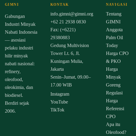
GIMNI
KONTAK
NAVIGASI
info.gimni@gimni.org
Tentang
Gabungan
+62 21 2938 0830
GIMNI
Industri Minyak
Fax: (+6221)
Anggota
Nabati Indonesia
29380883
Palm Oil
— asosiasi
Gedung Multivision
Today
pelaku industri
Tower Lt. 6, Jl.
Harga CPO
hilir minyak
Kuningan Mulia,
& PKO
nabati nasional:
Jakarta
Harga
refinery,
Senin–Jumat, 09.00–
Minyak
oleofood,
17.00 WIB
Goreng
oleokimia, dan
Regulasi
Instagram
biodiesel.
Harga
YouTube
Berdiri sejak
Referensi
TikTok
2006.
CPO
Apa itu
Oleofood?