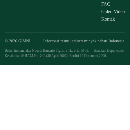
FAQ
Galeri Video
Kontak
© 2026 GIMNI
Informasi resmi industri minyak nabati Indonesia.
Badan hukum: akta Notaris Buntario Tigris, S.H., S.E., M.H. — disahkan Departemen
Kehakiman & HAM No. 249 (30 April 2007). Berdiri 12 Desember 2006.