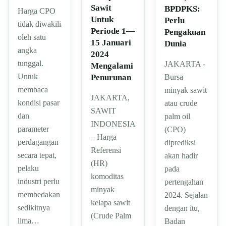
Sawit
BPDPKS:
Harga CPO
Untuk
Perlu
tidak diwakili
Periode 1—
Pengakuan
oleh satu
15 Januari
Dunia
angka
2024
tunggal.
JAKARTA -
Mengalami
Untuk
Bursa
Penurunan
membaca
minyak sawit
JAKARTA,
kondisi pasar
atau crude
SAWIT
dan
palm oil
INDONESIA
parameter
(CPO)
– Harga
perdagangan
diprediksi
Referensi
secara tepat,
akan hadir
(HR)
pelaku
pada
komoditas
industri perlu
pertengahan
minyak
membedakan
2024. Sejalan
kelapa sawit
sedikitnya
dengan itu,
(Crude Palm
lima…
Badan