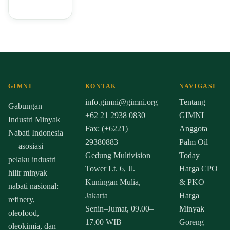
GIMNI
KONTAK
NAVIGASI
info.gimni@gimni.org
Tentang
Gabungan
+62 21 2938 0830
GIMNI
Industri Minyak
Fax: (+6221)
Anggota
Nabati Indonesia
29380883
Palm Oil
— asosiasi
Gedung Multivision
Today
pelaku industri
Tower Lt. 6, Jl.
Harga CPO
hilir minyak
Kuningan Mulia,
& PKO
nabati nasional:
Jakarta
Harga
refinery,
Senin–Jumat, 09.00–
Minyak
oleofood,
17.00 WIB
Goreng
oleokimia, dan