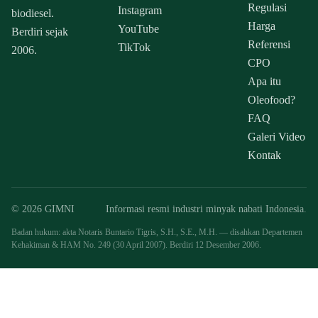
Regulasi
Instagram
biodiesel.
Harga
YouTube
Berdiri sejak
Referensi
TikTok
2006.
CPO
Apa itu
Oleofood?
FAQ
Galeri Video
Kontak
© 2026 GIMNI
Informasi resmi industri minyak nabati Indonesia.
Badan hukum: akta Notaris Buntario Tigris, S.H., S.E., M.H. — disahkan Departemen
Kehakiman & HAM No. 249 (30 April 2007). Berdiri 12 Desember 2006.