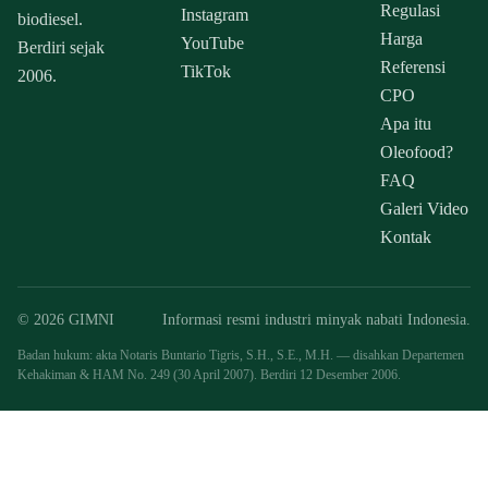
Regulasi
Instagram
biodiesel.
Harga
YouTube
Berdiri sejak
Referensi
TikTok
2006.
CPO
Apa itu
Oleofood?
FAQ
Galeri Video
Kontak
© 2026 GIMNI
Informasi resmi industri minyak nabati Indonesia.
Badan hukum: akta Notaris Buntario Tigris, S.H., S.E., M.H. — disahkan Departemen
Kehakiman & HAM No. 249 (30 April 2007). Berdiri 12 Desember 2006.