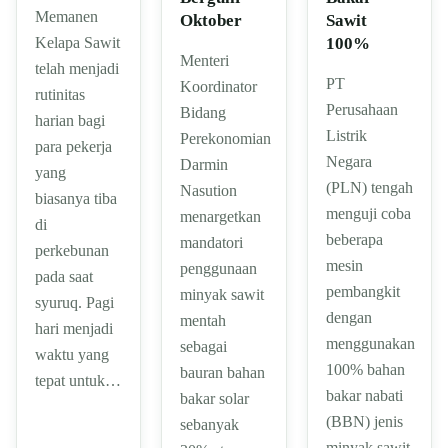
Memanen
Oktober
Sawit
100%
Kelapa Sawit
Menteri
telah menjadi
PT
Koordinator
rutinitas
Perusahaan
Bidang
harian bagi
Listrik
Perekonomian
para pekerja
Negara
Darmin
yang
(PLN) tengah
Nasution
biasanya tiba
menguji coba
menargetkan
di
beberapa
mandatori
perkebunan
mesin
penggunaan
pada saat
pembangkit
minyak sawit
syuruq. Pagi
dengan
mentah
hari menjadi
menggunakan
sebagai
waktu yang
100% bahan
bauran bahan
tepat untuk…
bakar nabati
bakar solar
(BBN) jenis
sebanyak
minyak sawit