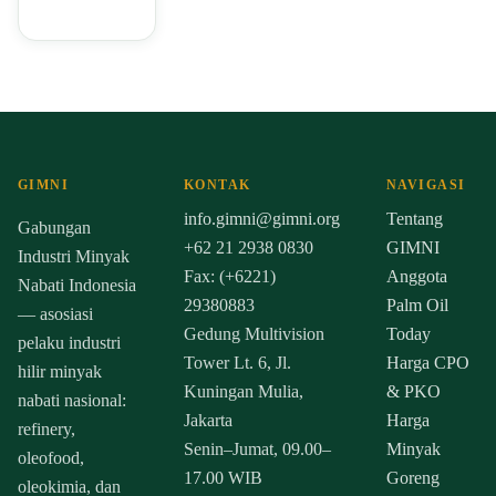
GIMNI
KONTAK
NAVIGASI
info.gimni@gimni.org
Tentang
Gabungan
+62 21 2938 0830
GIMNI
Industri Minyak
Fax: (+6221)
Anggota
Nabati Indonesia
29380883
Palm Oil
— asosiasi
Gedung Multivision
Today
pelaku industri
Tower Lt. 6, Jl.
Harga CPO
hilir minyak
Kuningan Mulia,
& PKO
nabati nasional:
Jakarta
Harga
refinery,
Senin–Jumat, 09.00–
Minyak
oleofood,
17.00 WIB
Goreng
oleokimia, dan