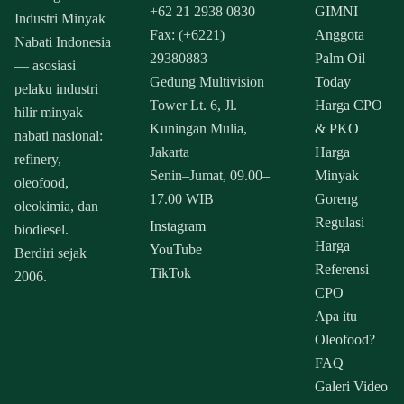
+62 21 2938 0830
GIMNI
Industri Minyak
Fax: (+6221)
Anggota
Nabati Indonesia
29380883
Palm Oil
— asosiasi
Gedung Multivision
Today
pelaku industri
Tower Lt. 6, Jl.
Harga CPO
hilir minyak
Kuningan Mulia,
& PKO
nabati nasional:
Jakarta
Harga
refinery,
Senin–Jumat, 09.00–
Minyak
oleofood,
17.00 WIB
Goreng
oleokimia, dan
Regulasi
Instagram
biodiesel.
Harga
YouTube
Berdiri sejak
Referensi
TikTok
2006.
CPO
Apa itu
Oleofood?
FAQ
Galeri Video