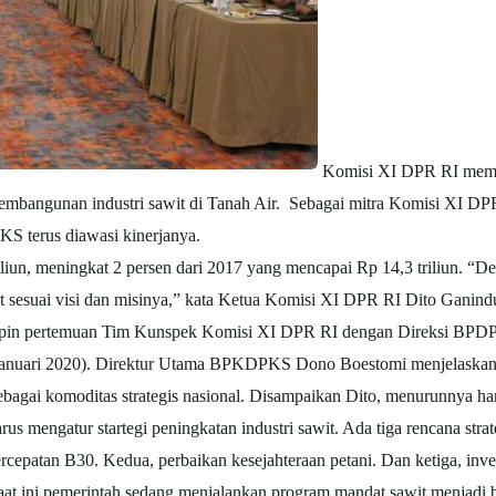
Komisi XI DPR RI memi
mbangunan industri sawit di Tanah Air. Sebagai mitra Komisi XI DPR
S terus diawasi kinerjanya.
iliun, meningkat 2 persen dari 2017 yang mencapai Rp 14,3 triliun.
wit sesuai visi dan misinya,” kata Ketua Komisi XI DPR RI Dito Ganindu
pin pertemuan Tim Kunspek Komisi XI DPR RI dengan Direksi BPDPKS,
Januari 2020). Direktur Utama BPKDPKS Dono Boestomi menjelaskan s
bagai komoditas strategis nasional. Disampaikan Dito, menurunnya h
us mengatur startegi peningkatan industri sawit. Ada tiga rencana stra
atan B30. Kedua, perbaikan kesejahteraan petani. Dan ketiga, investas
 saat ini pemerintah sedang menjalankan program mandat sawit menjadi 