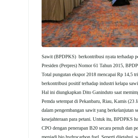
Sawit (BPDPKS) berkontribusi nyata terhadap pe
Presiden (Perpres) Nomor 61 Tahun 2015, BPDPK
Total pungutan ekspor 2018 mencapai Rp 14,5 tr
berkontribusi positif terhadap industri kelapa sa
Hal ini diungkapkan Dito Ganinduto saat memim
Pemda setempat di Pekanbaru, Riau, Kamis (23 
dalam pengembangan sawit yang berkelanjutan se
kesejahteraan para petani. Untuk itu, BPDPKS har
CPO dengan penerapan B20 secara penuh dan percep
menjadi bio hydrocarbon fuel. Seperti dijetahui,