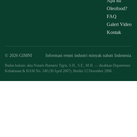
Apa itu
Oleofood?
FAQ
Galeri Video
Kontak
© 2026 GIMNI
Informasi resmi industri minyak nabati Indonesia.
Badan hukum: akta Notaris Buntario Tigris, S.H., S.E., M.H. — disahkan Departemen
Kehakiman & HAM No. 249 (30 April 2007). Berdiri 12 Desember 2006.