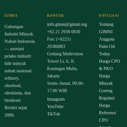
GIMNI
KONTAK
NAVIGASI
info.gimni@gimni.org
Tentang
Gabungan
+62 21 2938 0830
GIMNI
Industri Minyak
Fax: (+6221)
Anggota
Nabati Indonesia
29380883
Palm Oil
— asosiasi
Gedung Multivision
Today
pelaku industri
Tower Lt. 6, Jl.
Harga CPO
hilir minyak
Kuningan Mulia,
& PKO
nabati nasional:
Jakarta
Harga
refinery,
Senin–Jumat, 09.00–
Minyak
oleofood,
17.00 WIB
Goreng
oleokimia, dan
Regulasi
Instagram
biodiesel.
Harga
YouTube
Berdiri sejak
Referensi
TikTok
2006.
CPO