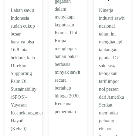
gegabah
dalam
Lahan sawit
Kinerja
menyikapi
Indonesia
industri sawit
keputusan
sudah cukup
nasional
Komisi Uni
besar,
tahun ini
Eropa
luasnya bisa
menghadapi
menghapus
16,8 juta
tantangan
bahan bakar
hektare, kata
ganda. Di
berbasis
Direktur
satu sisi,
minyak sawit
Supporting
kebijakan
secara
Palm Oil
tarif impor
bertahap
Sustainability
nol persen
hingga 2030.
(SPOS)-
dari Amerika
Rencana
Yayasan
Serikat
pemerintah…
Keanekaragaman
membuka
Hayati
peluang
(Kehati)…
ekspor.