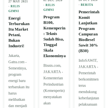
28 OCT 2020
01 DEC 2020
27 MAY 2021
·
BERITA
·
RILIS
·
RILIS
GIMNI
GIMNI
Pemerintah
Program
Komit
Energi
B100,
Lanjutkan
Terbarukan
Kemenperin
Program
Itu Market
: Teknis
Campuran
Petani,
Sudah Bisa,
Biodiesel
Bukan
Tinggal
Sawit 30%
Industri!
Skala
(B30)
Ekonominya
Jakarta,
InfoSAWIT,
Gatra.com -
Bisnis.com,
JAKARTA -
Semestinya,
JAKARTA -
Pemerintah
program
Kementerian
berkomitmen
energi baru
Perindustrian
terus
terbarukan itu
(Kemenperin)
mendukung
harus
menyatakan
keberlanjutan
melibatkan
akan
pelaksanaan
dan menjadi