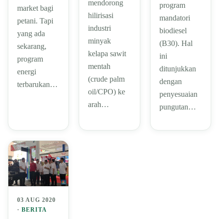
mendorong
program
market bagi
hilirisasi
mandatori
petani. Tapi
industri
biodiesel
yang ada
minyak
(B30). Hal
sekarang,
kelapa sawit
ini
program
mentah
ditunjukkan
energi
(crude palm
dengan
terbarukan…
oil/CPO) ke
penyesuaian
arah…
pungutan…
03 AUG 2020
·
BERITA