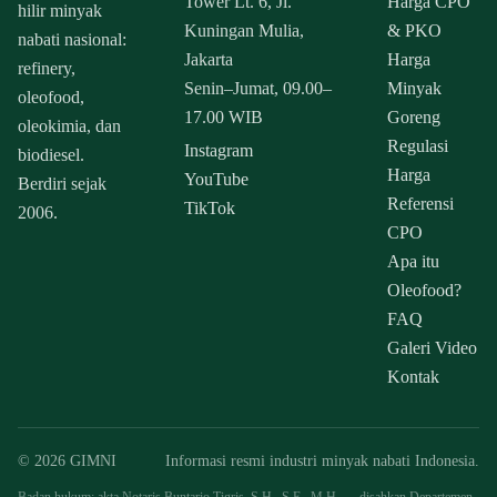
Tower Lt. 6, Jl.
Harga CPO
hilir minyak
Kuningan Mulia,
& PKO
nabati nasional:
Jakarta
Harga
refinery,
Senin–Jumat, 09.00–
Minyak
oleofood,
17.00 WIB
Goreng
oleokimia, dan
Regulasi
Instagram
biodiesel.
Harga
YouTube
Berdiri sejak
Referensi
TikTok
2006.
CPO
Apa itu
Oleofood?
FAQ
Galeri Video
Kontak
© 2026 GIMNI
Informasi resmi industri minyak nabati Indonesia.
Badan hukum: akta Notaris Buntario Tigris, S.H., S.E., M.H. — disahkan Departemen