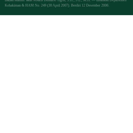
Kehakiman & HAM No. 249 (30 April 2007). Berdiri 12 Desember 2006.