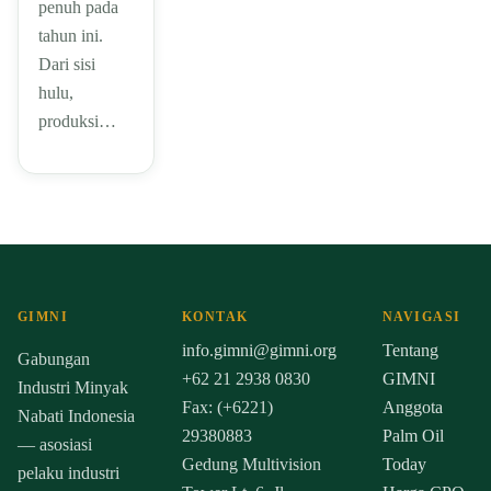
penuh pada
tahun ini.
Dari sisi
hulu,
produksi…
GIMNI
KONTAK
NAVIGASI
info.gimni@gimni.org
Tentang
Gabungan
+62 21 2938 0830
GIMNI
Industri Minyak
Fax: (+6221)
Anggota
Nabati Indonesia
29380883
Palm Oil
— asosiasi
Gedung Multivision
Today
pelaku industri