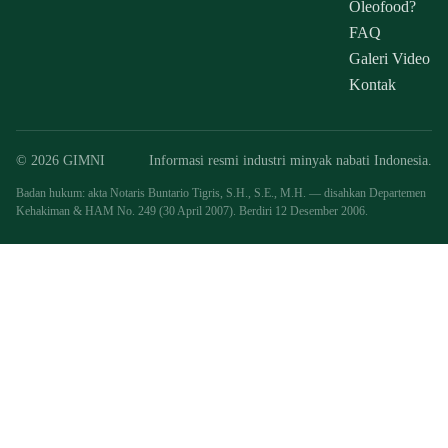
Oleofood?
FAQ
Galeri Video
Kontak
© 2026 GIMNI
Informasi resmi industri minyak nabati Indonesia.
Badan hukum: akta Notaris Buntario Tigris, S.H., S.E., M.H. — disahkan Departemen
Kehakiman & HAM No. 249 (30 April 2007). Berdiri 12 Desember 2006.