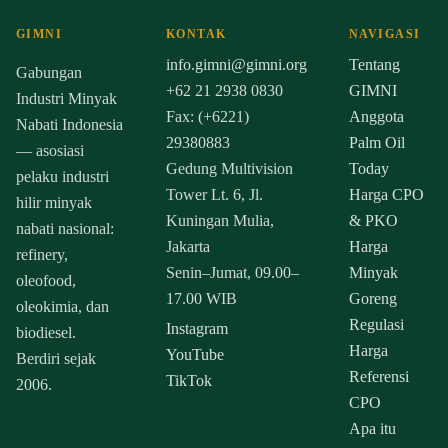
GIMNI
KONTAK
NAVIGASI
info.gimni@gimni.org
Tentang
Gabungan
+62 21 2938 0830
GIMNI
Industri Minyak
Fax: (+6221)
Anggota
Nabati Indonesia
29380883
Palm Oil
— asosiasi
Gedung Multivision
Today
pelaku industri
Tower Lt. 6, Jl.
Harga CPO
hilir minyak
Kuningan Mulia,
& PKO
nabati nasional:
Jakarta
Harga
refinery,
Senin–Jumat, 09.00–
Minyak
oleofood,
17.00 WIB
Goreng
oleokimia, dan
Regulasi
Instagram
biodiesel.
Harga
YouTube
Berdiri sejak
Referensi
TikTok
2006.
CPO
Apa itu