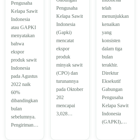
Pengusaha
telah
Pengusaha
Kelapa Sawit
menunjukkan
Kelapa Sawit
Indonesia
kenaikan
Indonesia
atau GAPKI
yang
(Gapki)
menyatakan
konsisten
mencatat
bahwa
dalam tiga
ekspor
ekspor
bulan
produk
produk sawit
terakhir.
minyak sawit
Indonesia
Direktur
(CPO) dan
pada Agustus
Eksekutif
turunannya
2022 naik
Gabungan
pada Oktober
60%
Pengusaha
202
dibandingkan
Kelapa Sawit
mencapai
bulan
Indonesia
3,028…
sebelumnya.
(GAPKI),…
Pengiriman…