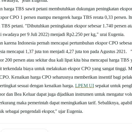
 swadaya," jelas Eugenia.
n harga TBS sawit petani membutuhkan dukungan peningkatan ekspo
ekspor CPO 1 persen mampu mengerek harga TBS rerata 0,33 persen. I
BS petani. "Dibutuhkan peningkatan ekspor sebesar 1.740 persen atau
i swadaya per 9 Juli 2022) menjadi Rp2.250 per kg," urai Eugenia.
an karena Indonesia pernah mencapai pertumbuhan ekspor CPO sebesar
sia mencapai 1,37 juta ton menjadi 4,27 juta ton pada Agustus 2021. 
200 persen atau sekitar dua kali lipat kita bisa mencapai harga TBS y
it terkendala biaya untuk melakukan ekspor CPO yang sangat tinggi. 
ir CPO. Kenaikan harga CPO seharusnya memberikan insentif bagi pel
rtingkat sesuai dengan kenaikan harga.
LPEM UI
sepakat untuk peng
or dan Bea Keluar dapat juga dijadikan instrumen untuk mengatur vol
kurang maka pemerintah dapat meningkatkan tarif. Sebaliknya, apabila
aik sebagai pengendali ekspor," ujar Eugenia.