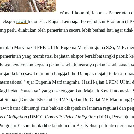
Warta Ekonomi, Jakarta -
Pemerintah d
e ekspor
sawit
Indonesia. Kajian Lembaga Penyelidikan Ekonomi (LP
g perlu dilakukan oleh pemerintah secara lebih berhati-hati agar tida
mi dan Masyarakat FEB UI Dr. Eugenia Mardanugraha S,Si, M.E, meng
 pemerintah yang membatasi kegiatan ekspor berakibat tangki pabrik k
bawa penderitaan kepada petani sawit, khususnya petani sawit swada
ngan kelapa sawit dari hulu hingga hilir. Dampak negatif terbesar dir
ternasional," ujar Eugenia Mardanugraha. Hasil kajian LPEM UI ini 
i Petani Swadaya" yang diselenggarakan Majalah Sawit Indonesia, Sen
at Sinaga (Direktur Eksekutif GIMNI), dan Dr. Gulat ME Manuru
t harus dikurangi atau bahkan dihapuskan lantaran regulasi dan perpaj
et Obligation
(DMO),
Domestic Price Obligation
(DPO), Persetujuan
Pungutan Ekspor tidak diberlakukan dan Bea Keluar perlu disederhan