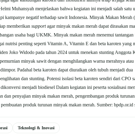
lmi Muhansyah menjelaskan bahwa kegiatan ini menjadi salah satu
 kampanye negatif terhadap sawit Indonesia. Minyak Makan Merah (M3
siap memberikan
support
agar minyak makan merah dapat dirasakan man
bangan usaha bagi UKMK. Minyak makan merah menemui tantangan te
 nutrisi penting seperti Vitamin A, Vitamin E dan beta karoten yang
esiden Joko Widodo pada tahun 2024 untuk menekan stunting Anggota
 pemurnian minyak sawit dengan menghilangkan warna merahnya atau 
 diimpor. Padahal beta karoten dapat diuraikan oleh tubuh menjadi du
glihatan dan stunting. Potensi isolasi beta karoten sendiri dari CPO s
 dikonversi menjadi biodiesel Dalam kegiatan ini peserta sosialisasi m
 dan penyajian minyak makan merah, pengembangan produk turunan m
k pembuatan produk turunan minyak makan merah. Sumber: bpdp.or.id
rasi
Teknologi & Inovasi