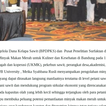
 Dana Kelapa Sawit (BPDPKS) dan Pusat Penelitian Surfaktan da
 Minyak Makan Merah untuk Kuliner dan Kesehatan di Bandung pada 11
gah dan koperasi (UKMK), pekebun sawit, perangkat desa,akademisi
B University , Meika Syahbana Rusli menyampaikan pengolahan miny
ang dapat dirasakan langsung manfaatnya terutama di level petani sa
etani sawit dan mendukung program sirkular ekonomi yang direncanaka
 kapasitas olah yang lebih kecil sehingga terjangkau oleh para petani
pu membuka peluang potensi pemanfaatan minyak makan merah untuk b
njaga agar kandungan karoten dan fitonutrien lainnya tetap terjaga s