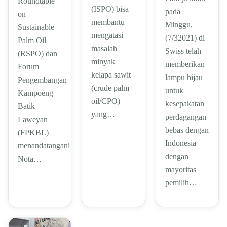
Roundtable
(ISPO) bisa
pada
on
membantu
Minggu,
Sustainable
mengatasi
(7/32021) di
Palm Oil
masalah
Swiss telah
(RSPO) dan
minyak
memberikan
Forum
kelapa sawit
lampu hijau
Pengembangan
(crude palm
untuk
Kampoeng
oil/CPO)
kesepakatan
Batik
yang…
perdagangan
Laweyan
bebas dengan
(FPKBL)
Indonesia
menandatangani
dengan
Nota…
mayoritas
pemilih…