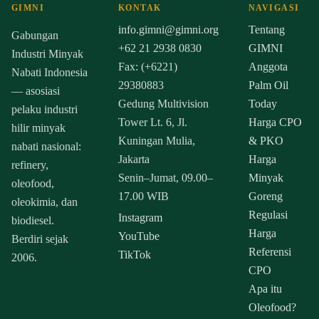
GIMNI
KONTAK
NAVIGASI
info.gimni@gimni.org
Tentang
Gabungan
+62 21 2938 0830
GIMNI
Industri Minyak
Fax: (+6221)
Anggota
Nabati Indonesia
29380883
Palm Oil
— asosiasi
Gedung Multivision
Today
pelaku industri
Tower Lt. 6, Jl.
Harga CPO
hilir minyak
Kuningan Mulia,
& PKO
nabati nasional:
Jakarta
Harga
refinery,
Senin–Jumat, 09.00–
Minyak
oleofood,
17.00 WIB
Goreng
oleokimia, dan
Regulasi
Instagram
biodiesel.
Harga
YouTube
Berdiri sejak
Referensi
TikTok
2006.
CPO
Apa itu
Oleofood?