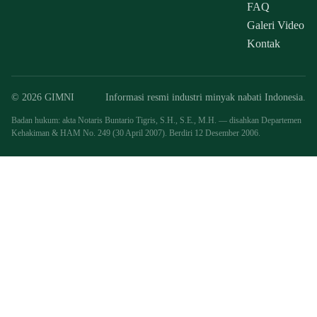
FAQ
Galeri Video
Kontak
© 2026 GIMNI
Informasi resmi industri minyak nabati Indonesia.
Badan hukum: akta Notaris Buntario Tigris, S.H., S.E., M.H. — disahkan Departemen
Kehakiman & HAM No. 249 (30 April 2007). Berdiri 12 Desember 2006.