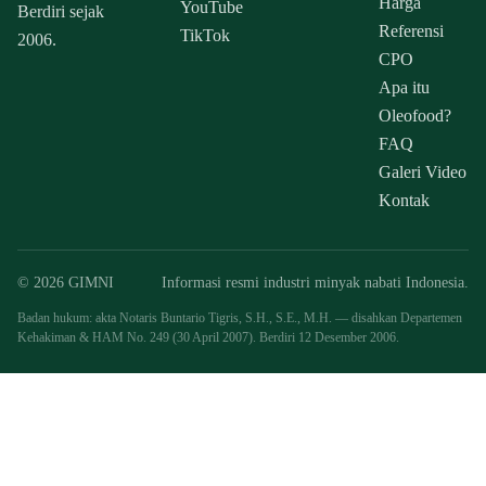
Harga
YouTube
Berdiri sejak
Referensi
TikTok
2006.
CPO
Apa itu
Oleofood?
FAQ
Galeri Video
Kontak
© 2026 GIMNI
Informasi resmi industri minyak nabati Indonesia.
Badan hukum: akta Notaris Buntario Tigris, S.H., S.E., M.H. — disahkan Departemen
Kehakiman & HAM No. 249 (30 April 2007). Berdiri 12 Desember 2006.