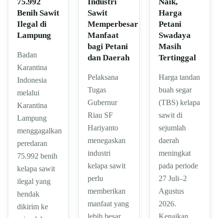
75.992
Industri
Naik,
Benih Sawit
Sawit
Harga
Ilegal di
Memperbesar
Petani
Lampung
Manfaat
Swadaya
bagi Petani
Masih
Badan
dan Daerah
Tertinggal
Karantina
Pelaksana
Harga tandan
Indonesia
Tugas
buah segar
melalui
Gubernur
(TBS) kelapa
Karantina
Riau SF
sawit di
Lampung
Hariyanto
sejumlah
menggagalkan
menegaskan
daerah
peredaran
industri
meningkat
75.992 benih
kelapa sawit
pada periode
kelapa sawit
perlu
27 Juli–2
ilegal yang
memberikan
Agustus
hendak
manfaat yang
2026.
dikirim ke
lebih besar
Kenaikan