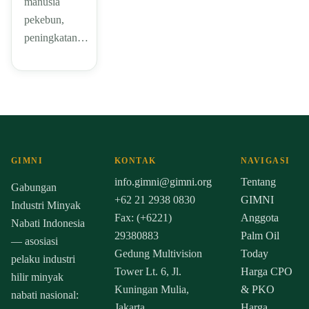
manusia
pekebun,
peningkatan…
GIMNI
KONTAK
NAVIGASI
info.gimni@gimni.org
Tentang
Gabungan
+62 21 2938 0830
GIMNI
Industri Minyak
Fax: (+6221)
Anggota
Nabati Indonesia
29380883
Palm Oil
— asosiasi
Gedung Multivision
Today
pelaku industri
Tower Lt. 6, Jl.
Harga CPO
hilir minyak
Kuningan Mulia,
& PKO
nabati nasional:
Jakarta
Harga