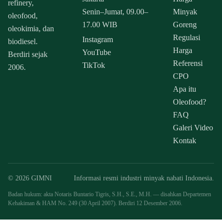
refinery,
Senin–Jumat, 09.00–
Minyak
oleofood,
17.00 WIB
Goreng
oleokimia, dan
Regulasi
Instagram
biodiesel.
Harga
YouTube
Berdiri sejak
Referensi
TikTok
2006.
CPO
Apa itu
Oleofood?
FAQ
Galeri Video
Kontak
© 2026 GIMNI
Informasi resmi industri minyak nabati Indonesia.
Badan hukum: akta Notaris Buntario Tigris, S.H., S.E., M.H. — disahkan Departemen
Kehakiman & HAM No. 249 (30 April 2007). Berdiri 12 Desember 2006.