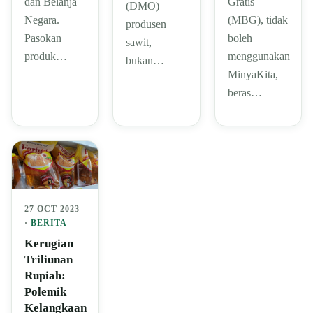
dan Belanja
Gratis
(DMO)
Negara.
(MBG), tidak
produsen
Pasokan
boleh
sawit,
produk…
menggunakan
bukan…
MinyaKita,
beras…
27 OCT 2023
·
BERITA
Kerugian
Triliunan
Rupiah:
Polemik
Kelangkaan