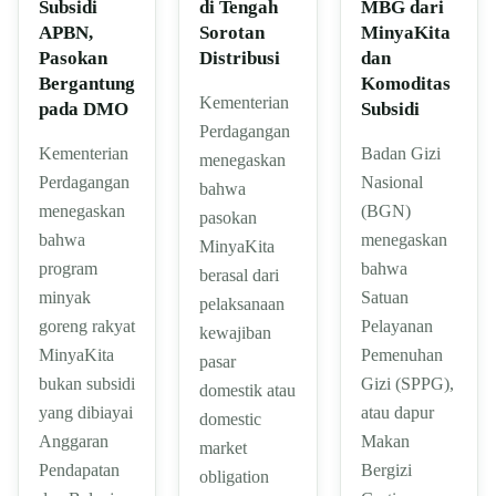
Subsidi
di Tengah
MBG dari
APBN,
Sorotan
MinyaKita
Pasokan
Distribusi
dan
Bergantung
Komoditas
Kementerian
pada DMO
Subsidi
Perdagangan
Kementerian
Badan Gizi
menegaskan
Perdagangan
Nasional
bahwa
menegaskan
(BGN)
pasokan
bahwa
menegaskan
MinyaKita
program
bahwa
berasal dari
minyak
Satuan
pelaksanaan
goreng rakyat
Pelayanan
kewajiban
MinyaKita
Pemenuhan
pasar
bukan subsidi
Gizi (SPPG),
domestik atau
yang dibiayai
atau dapur
domestic
Anggaran
Makan
market
Pendapatan
Bergizi
obligation