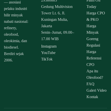
29380883
Palm Oil
— asosiasi
Gedung Multivision
Today
pelaku industri
Tower Lt. 6, Jl.
Harga CPO
hilir minyak
Kuningan Mulia,
& PKO
nabati nasional:
Jakarta
Harga
refinery,
Senin–Jumat, 09.00–
Minyak
oleofood,
17.00 WIB
Goreng
oleokimia, dan
Regulasi
Instagram
biodiesel.
Harga
YouTube
Berdiri sejak
Referensi
TikTok
2006.
CPO
Apa itu
Oleofood?
FAQ
Galeri Video
Kontak