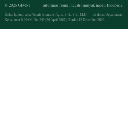
© 2026 GIMNI
Informasi resmi industri minyak nabati Indonesia.
Badan hukum: akta Notaris Buntario Tigris, S.H., S.E., M.H. — disahkan Departemen
Kehakiman & HAM No. 249 (30 April 2007). Berdiri 12 Desember 2006.