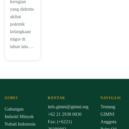
kerugian
yang diderita
akibat
polemik
kelangkaan
migor di
tahun lalu.…
GIMNI
KONTAK
NAVIGASI
info.gimni@gimni.org
Tentang
Gabungan
+62 21 2938 0830
GIMNI
Industri Minyak
Fax: (+6221)
Anggota
Nabati Indonesia