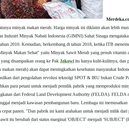
Merdeka.c
 satunya minyak makan merah. Harga minyak ini diklaim akan lebih mu
n Industri Minyak Nabati Indonesia (GIMNI) Sahat Sinaga mengatakan,
k tahun 2010. Kemudian, berkembang di tahun 2018, ketika ITB menem
Minyak Makan Sehat" yaitu Minyak Sawit Merah yang penuh vitamin alam
a yang disampaikan orang ke Pak
Jokowi
itu hanya kulit-kulitnya, dan
ak makan merah) akan dapat meningkatkan kesehatan masyarakat Indone
hasilkan dari pengolahan revolusi teknolgi SPOT & IRU bukan Crude 
hkan para petani untuk menjadi pemilik pabrik yang memproduksi miny
singkatan dari Federal Land Development Authority (FELDA). FELDA 
inggal menjadi kawasan pembangunan baru. Lembaga ini memusatkan p
cepat panen. "Dan pabrik ini kami arahakan untuk menjadi milik dari
awit itu berubah dari status marginal 'OBJECT' menjadi 'SUBJECT' (P