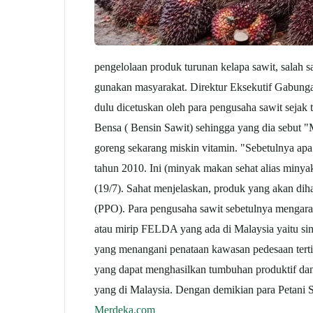
pengelolaan produk turunan kelapa sawit, salah
gunakan masyarakat. Direktur Eksekutif Gabunga
dulu dicetuskan oleh para pengusaha sawit seja
Bensa ( Bensin Sawit) sehingga yang dia sebut "
goreng sekarang miskin vitamin. "Sebetulnya ap
tahun 2010. Ini (minyak makan sehat alias miny
(19/7). Sahat menjelaskan, produk yang akan di
(PPO). Para pengusaha sawit sebetulnya mengara
atau mirip FELDA yang ada di Malaysia yaitu 
yang menangani penataan kawasan pedesaan tert
yang dapat menghasilkan tumbuhan produktif dan 
yang di Malaysia. Dengan demikian para Petani S
Merdeka.com