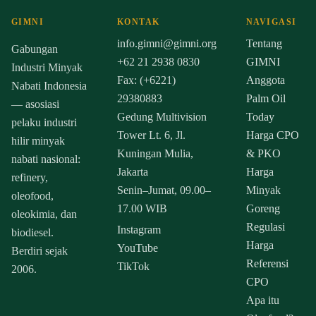
GIMNI
KONTAK
NAVIGASI
info.gimni@gimni.org
Tentang
Gabungan
+62 21 2938 0830
GIMNI
Industri Minyak
Fax: (+6221)
Anggota
Nabati Indonesia
29380883
Palm Oil
— asosiasi
Gedung Multivision
Today
pelaku industri
Tower Lt. 6, Jl.
Harga CPO
hilir minyak
Kuningan Mulia,
& PKO
nabati nasional:
Jakarta
Harga
refinery,
Senin–Jumat, 09.00–
Minyak
oleofood,
17.00 WIB
Goreng
oleokimia, dan
Regulasi
Instagram
biodiesel.
Harga
YouTube
Berdiri sejak
Referensi
TikTok
2006.
CPO
Apa itu