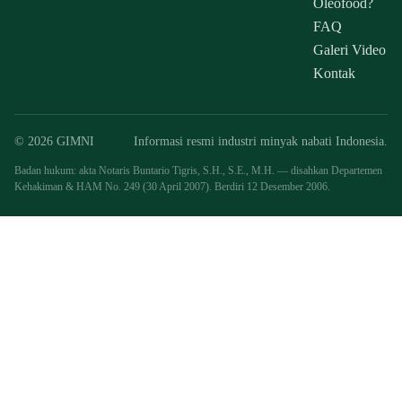
Oleofood?
FAQ
Galeri Video
Kontak
© 2026 GIMNI
Informasi resmi industri minyak nabati Indonesia.
Badan hukum: akta Notaris Buntario Tigris, S.H., S.E., M.H. — disahkan Departemen
Kehakiman & HAM No. 249 (30 April 2007). Berdiri 12 Desember 2006.