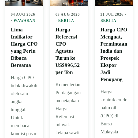
04 AUG 2026
03 AUG 2026
31 JUL 2026 ·
·
WAWASAN
·
BERITA
BERITA
Lima
Harga
Harga CPO
Indikator
Referensi
Menguat,
Harga CPO
CPO
Permintaan
yang Perlu
Agustus
India dan
Dibaca
Turun ke
Prospek
Bersama
US$996,52
Ekspor
per Ton
Jadi
Harga CPO
Penopang
Kementerian
tidak diwakili
Harga
Perdagangan
oleh satu
kontrak crude
menetapkan
angka
palm oil
Harga
tunggal.
(CPO) di
Referensi
Untuk
Bursa
minyak
membaca
Malaysia
kelapa sawit
kondisi pasar