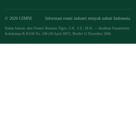
© 2026 GIMNI
Informasi resmi industri minyak nabati Indonesia.
Badan hukum: akta Notaris Buntario Tigris, S.H., S.E., M.H. — disahkan Departemen
Kehakiman & HAM No. 249 (30 April 2007). Berdiri 12 Desember 2006.