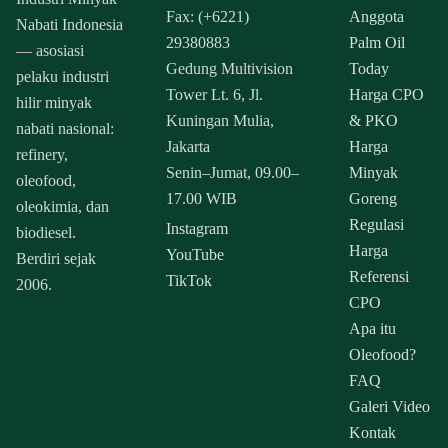
Fax: (+6221)
Anggota
Nabati Indonesia
29380883
Palm Oil
— asosiasi
Gedung Multivision
Today
pelaku industri
Tower Lt. 6, Jl.
Harga CPO
hilir minyak
Kuningan Mulia,
& PKO
nabati nasional:
Jakarta
Harga
refinery,
Senin–Jumat, 09.00–
Minyak
oleofood,
17.00 WIB
Goreng
oleokimia, dan
Regulasi
Instagram
biodiesel.
Harga
YouTube
Berdiri sejak
Referensi
TikTok
2006.
CPO
Apa itu
Oleofood?
FAQ
Galeri Video
Kontak