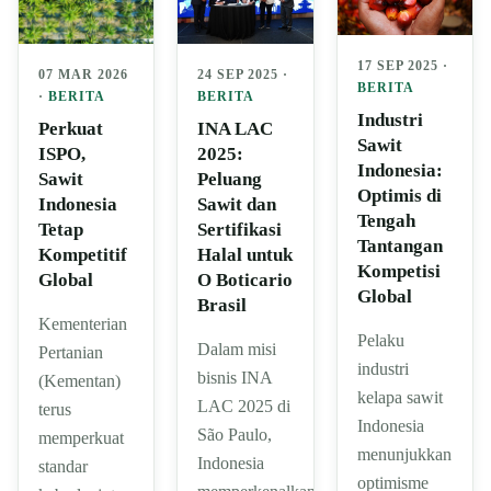
17 SEP 2025 ·
07 MAR 2026
24 SEP 2025 ·
BERITA
·
BERITA
BERITA
Industri
Perkuat
INA LAC
Sawit
ISPO,
2025:
Indonesia:
Sawit
Peluang
Optimis di
Indonesia
Sawit dan
Tengah
Tetap
Sertifikasi
Tantangan
Kompetitif
Halal untuk
Kompetisi
Global
O Boticario
Global
Brasil
Kementerian
Pelaku
Dalam misi
Pertanian
industri
bisnis INA
(Kementan)
kelapa sawit
LAC 2025 di
terus
Indonesia
São Paulo,
memperkuat
menunjukkan
Indonesia
standar
optimisme