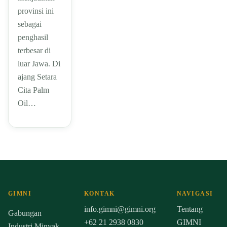
provinsi ini
sebagai
penghasil
terbesar di
luar Jawa. Di
ajang Setara
Cita Palm
Oil…
GIMNI
KONTAK
NAVIGASI
info.gimni@gimni.org
Tentang
Gabungan
+62 21 2938 0830
GIMNI
Industri Minyak