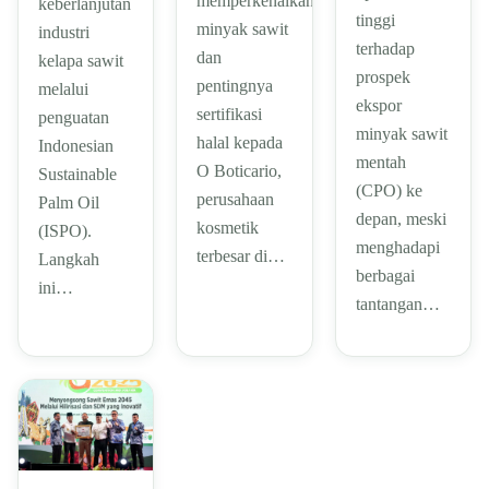
memperkenalkan
keberlanjutan
tinggi
minyak sawit
industri
terhadap
dan
kelapa sawit
prospek
pentingnya
melalui
ekspor
sertifikasi
penguatan
minyak sawit
halal kepada
Indonesian
mentah
O Boticario,
Sustainable
(CPO) ke
perusahaan
Palm Oil
depan, meski
kosmetik
(ISPO).
menghadapi
terbesar di…
Langkah
berbagai
ini…
tantangan…