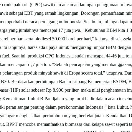
y crude
palm oil
(CPO)
sawit
dan ancaman larangan penggunaan miny
sawit
sebagai EBT yang ramah lingkungan. Dorongan pemanfaatan m
memperbaiki neraca perdagangan Indonesia. Selain itu, ini juga dapat
uarga yang jumlahnya mencapai 17 juta jiwa. "Kebutuhan BBM kita 1,3 j
barel per hari serta biodiesel 50.000 barel per hari," katanya di sela
rena itu lanjutnya, haras ada upaya untuk mengurangi impor BBM deng
n fuel. Saat ini, produksi CPO Indonesia sudah mencapai 44-46 juta ton
akan mencapai 51,7 juta ton. "Sebuah pencapaian yang membanggakan, 
an pelarangan produk minyak
sawit
di Eropa secara total," ucapnya. Da
 B30. Berdasarkan perhitungan Badan Litbang Kementerian ESDM, B30
 pasar (HIP) solar sebesar Rp 8.900 per liter, maka nilai penghematan i
ng Kemaritiman Luhut B Pandjaitan yang turut hadir dalam acara terse
iliki peran sangat penting dalam perekonomian Indonesia," kata Luhu
an agar menghasilkan pertumbuhan yang berkelanjutan. Kendalikan De
but, BPPT mencoba memanfaatkan biomassa dari kelapa
sawit
seperti 