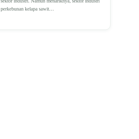
sektor industri. Namun menariknya, sektor industri
perkebunan kelapa sawit…