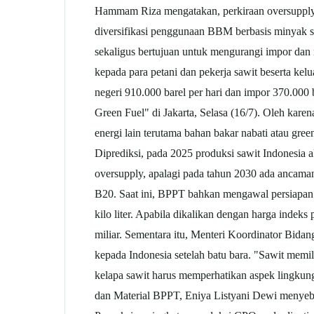
Hammam Riza mengatakan, perkiraan oversuppl
diversifikasi penggunaan BBM berbasis minyak
sekaligus bertujuan untuk mengurangi impor dan 
kepada para petani dan pekerja
sawit
beserta kel
negeri 910.000 barel per hari dan impor 370.000 
Green Fuel" di Jakarta, Selasa (16/7). Oleh ka
energi lain terutama bahan bakar nabati atau gree
Diprediksi, pada 2025 produksi
sawit
Indonesia 
oversupply, apalagi pada tahun 2030 ada ancam
B20. Saat ini, BPPT bahkan mengawal persiapan
kilo liter. Apabila dikalikan dengan harga indeks
miliar. Sementara itu, Menteri Koordinator Bida
kepada Indonesia setelah batu bara. "Sawit mem
kelapa
sawit
harus memperhatikan aspek lingkung
dan Material BPPT, Eniya Listyani Dewi menye