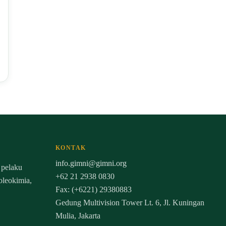
KONTAK
info.gimni@gimni.org
 pelaku
+62 21 2938 0830
 oleokimia,
Fax: (+6221) 29380883
Gedung Multivision Tower Lt. 6, Jl. Kuningan
Mulia, Jakarta