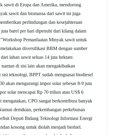
ak
sawit
di Eropa dan Amerika, mendorong
inyak
sawit
dan biomassa dari
sawit
ini juga
 memberikan perlindungan dan kesejahteraan
uta barel per hari dipenuhi dari kilang dalam
-sela "Workshop Pemanfaatan Minyak
sawit
untuk
an melakukan diversifikasi BBM dengan sumber
 dari lahan
sawit
seluas 14 juta hektare.
namun di sisi lain akan mengakibatkan
ri sisi teknologi, BPPT sudah menguasai biodiesel
 akan mengurangi impor solar sebesar 8-9 juta
mpor solar mencapai Rp 70 triliun atau US$ 6
but mengatakan, CPO sangat berkontribusi banyak
t. Namun demikian, perkembangan perkebunan
fisit Deputi Bidang Teknologi Informasi Energi
tandan kosong untuk diolah menjadi biofuel.