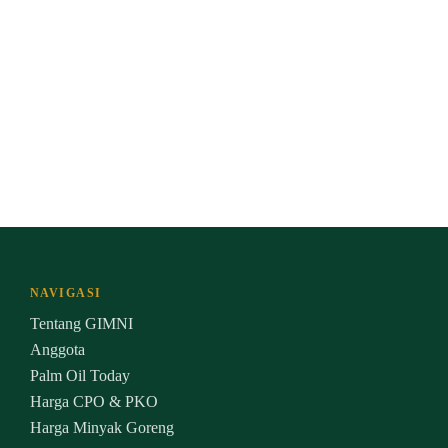
NAVIGASI
Tentang GIMNI
Anggota
Palm Oil Today
Harga CPO & PKO
Harga Minyak Goreng