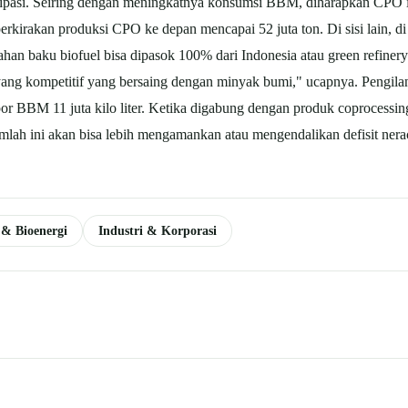
sipasi. Seiring dengan meningkatnya konsumsi BBM, diharapkan CPO i
kirakan produksi CPO ke depan mencapai 52 juta ton. Di sisi lain, di 
han baku biofuel bisa dipasok 100% dari Indonesia atau green refinery
yang kompetitif yang bersaing dengan minyak bumi," ucapnya. Pengil
 BBM 11 juta kilo liter. Ketika digabung dengan produk coprocessing 
 Jumlah ini akan bisa lebih mengamankan atau mengendalikan defisit ne
 & Bioenergi
Industri & Korporasi