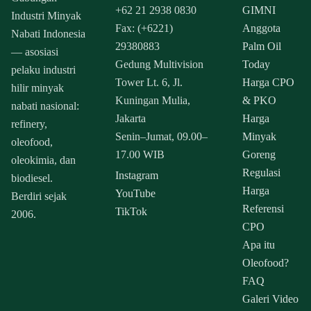
+62 21 2938 0830
GIMNI
Industri Minyak
Fax: (+6221)
Anggota
Nabati Indonesia
29380883
Palm Oil
— asosiasi
Gedung Multivision
Today
pelaku industri
Tower Lt. 6, Jl.
Harga CPO
hilir minyak
Kuningan Mulia,
& PKO
nabati nasional:
Jakarta
Harga
refinery,
Senin–Jumat, 09.00–
Minyak
oleofood,
17.00 WIB
Goreng
oleokimia, dan
Regulasi
Instagram
biodiesel.
Harga
YouTube
Berdiri sejak
Referensi
TikTok
2006.
CPO
Apa itu
Oleofood?
FAQ
Galeri Video