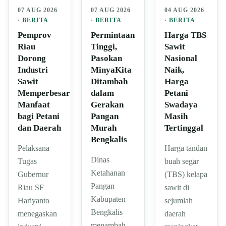
07 AUG 2026
07 AUG 2026
04 AUG 2026
·
BERITA
·
BERITA
·
BERITA
Pemprov
Permintaan
Harga TBS
Riau
Tinggi,
Sawit
Dorong
Pasokan
Nasional
Industri
MinyaKita
Naik,
Sawit
Ditambah
Harga
Memperbesar
dalam
Petani
Manfaat
Gerakan
Swadaya
bagi Petani
Pangan
Masih
dan Daerah
Murah
Tertinggal
Bengkalis
Pelaksana
Harga tandan
Dinas
Tugas
buah segar
Ketahanan
Gubernur
(TBS) kelapa
Pangan
Riau SF
sawit di
Kabupaten
Hariyanto
sejumlah
Bengkalis
menegaskan
daerah
menambah