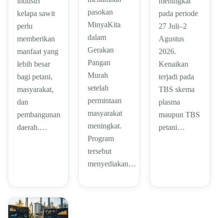
industri
meningkat
pasokan
kelapa sawit
pada periode
MinyaKita
perlu
27 Juli–2
dalam
memberikan
Agustus
Gerakan
manfaat yang
2026.
Pangan
lebih besar
Kenaikan
Murah
bagi petani,
terjadi pada
setelah
masyarakat,
TBS skema
permintaan
dan
plasma
masyarakat
pembangunan
maupun TBS
meningkat.
daerah.…
petani…
Program
tersebut
menyediakan…