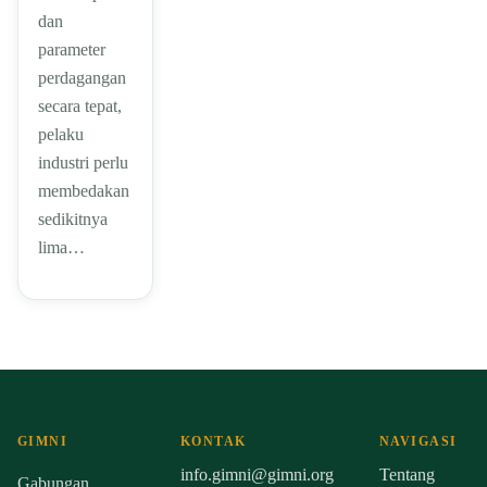
dan
parameter
perdagangan
secara tepat,
pelaku
industri perlu
membedakan
sedikitnya
lima…
GIMNI
KONTAK
NAVIGASI
info.gimni@gimni.org
Tentang
Gabungan