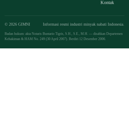
Kontak
© 2026 GIMNI
Informasi resmi industri minyak nabati Indonesia.
Badan hukum: akta Notaris Buntario Tigris, S.H., S.E., M.H. — disahkan Departemen
Kehakiman & HAM No. 249 (30 April 2007). Berdiri 12 Desember 2006.