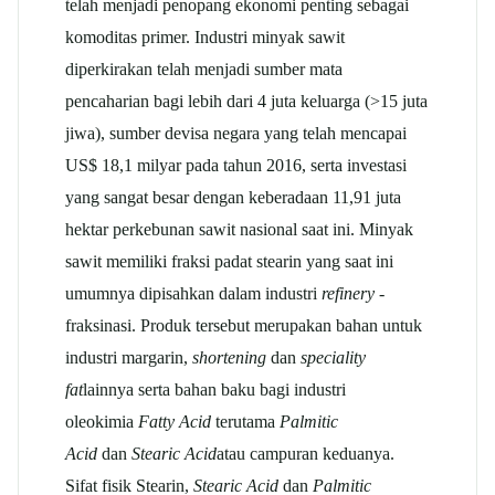
telah menjadi penopang ekonomi penting sebagai
komoditas primer. Industri minyak sawit
diperkirakan telah menjadi sumber mata
pencaharian bagi lebih dari 4 juta keluarga (>15 juta
jiwa), sumber devisa negara yang telah mencapai
US$ 18,1 milyar pada tahun 2016, serta investasi
yang sangat besar dengan keberadaan 11,91 juta
hektar perkebunan sawit nasional saat ini. Minyak
sawit memiliki fraksi padat stearin yang saat ini
umumnya dipisahkan dalam industri
refinery
-
fraksinasi. Produk tersebut merupakan bahan untuk
industri margarin,
shortening
dan
speciality
fat
lainnya serta bahan baku bagi industri
oleokimia
Fatty Acid
terutama
Palmitic
Acid
dan
Stearic Acid
atau campuran keduanya.
Sifat fisik Stearin,
Stearic Acid
dan
Palmitic