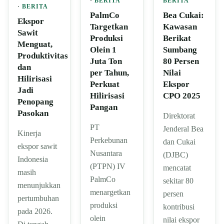
·
BERITA
BERITA
·
BERITA
PalmCo
Bea Cukai:
Ekspor
Targetkan
Kawasan
Sawit
Produksi
Berikat
Menguat,
Olein 1
Sumbang
Produktivitas
Juta Ton
80 Persen
dan
per Tahun,
Nilai
Hilirisasi
Perkuat
Ekspor
Jadi
Hilirisasi
CPO 2025
Penopang
Pangan
Pasokan
Direktorat
PT
Jenderal Bea
Kinerja
Perkebunan
dan Cukai
ekspor sawit
Nusantara
(DJBC)
Indonesia
(PTPN) IV
mencatat
masih
PalmCo
sekitar 80
menunjukkan
menargetkan
persen
pertumbuhan
produksi
kontribusi
pada 2026.
olein
nilai ekspor