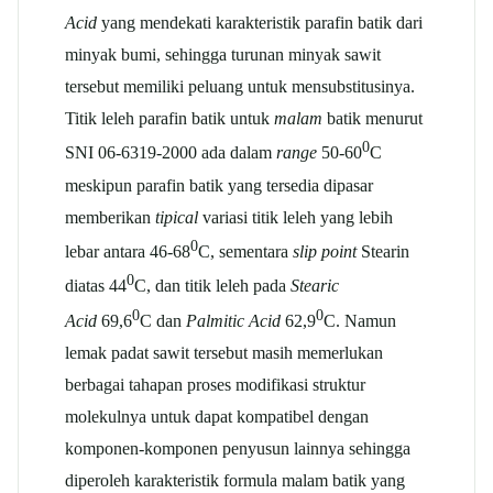
Acid
yang mendekati karakteristik parafin batik dari
minyak bumi, sehingga turunan minyak sawit
tersebut memiliki peluang untuk mensubstitusinya.
Titik leleh parafin batik untuk
malam
batik menurut
0
SNI 06-6319-2000 ada dalam
range
50-60
C
meskipun parafin batik yang tersedia dipasar
memberikan
tipical
variasi titik leleh yang lebih
0
lebar antara 46-68
C, sementara
slip point
Stearin
0
diatas 44
C, dan titik leleh pada
Stearic
0
0
Acid
69,6
C dan
Palmitic Acid
62,9
C. Namun
lemak padat sawit tersebut masih memerlukan
berbagai tahapan proses modifikasi struktur
molekulnya untuk dapat kompatibel dengan
komponen-komponen penyusun lainnya sehingga
diperoleh karakteristik formula malam batik yang