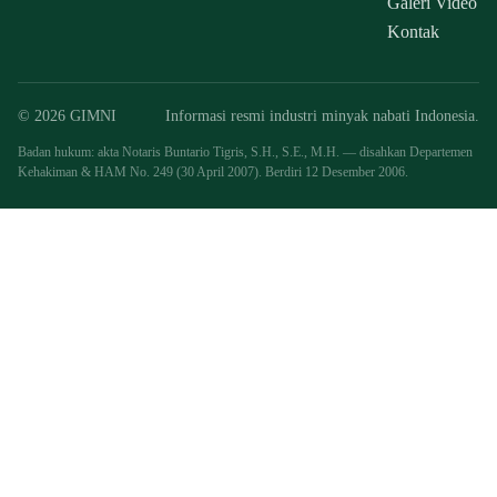
Galeri Video
Kontak
© 2026 GIMNI
Informasi resmi industri minyak nabati Indonesia.
Badan hukum: akta Notaris Buntario Tigris, S.H., S.E., M.H. — disahkan Departemen
Kehakiman & HAM No. 249 (30 April 2007). Berdiri 12 Desember 2006.