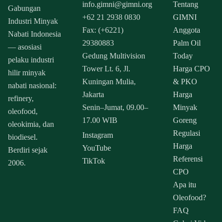
info.gimni@gimni.org
Tentang
Gabungan
+62 21 2938 0830
GIMNI
Industri Minyak
Fax: (+6221)
Anggota
Nabati Indonesia
29380883
Palm Oil
— asosiasi
Gedung Multivision
Today
pelaku industri
Tower Lt. 6, Jl.
Harga CPO
hilir minyak
Kuningan Mulia,
& PKO
nabati nasional:
Jakarta
Harga
refinery,
Senin–Jumat, 09.00–
Minyak
oleofood,
17.00 WIB
Goreng
oleokimia, dan
Regulasi
Instagram
biodiesel.
Harga
YouTube
Berdiri sejak
Referensi
TikTok
2006.
CPO
Apa itu
Oleofood?
FAQ