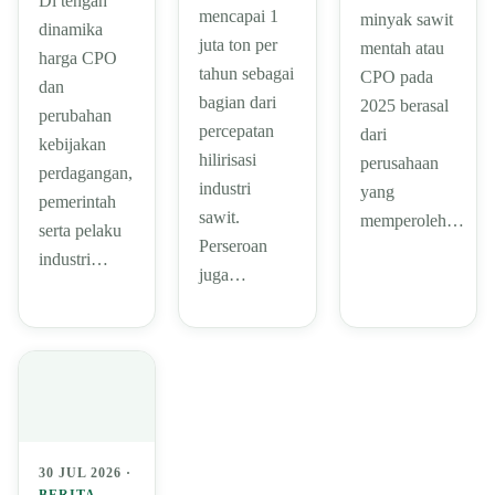
Di tengah
mencapai 1
minyak sawit
dinamika
juta ton per
mentah atau
harga CPO
tahun sebagai
CPO pada
dan
bagian dari
2025 berasal
perubahan
percepatan
dari
kebijakan
hilirisasi
perusahaan
perdagangan,
industri
yang
pemerintah
sawit.
memperoleh…
serta pelaku
Perseroan
industri…
juga…
30 JUL 2026 ·
BERITA