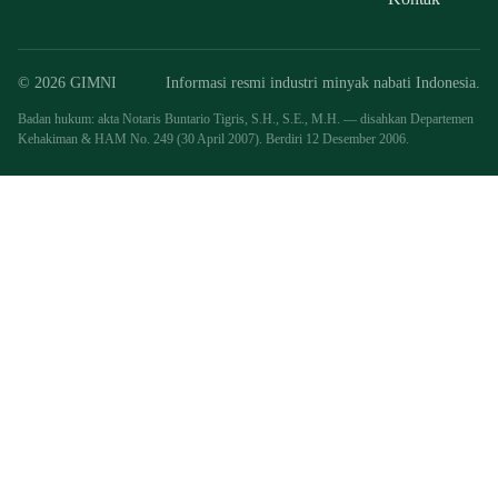
© 2026 GIMNI
Informasi resmi industri minyak nabati Indonesia.
Badan hukum: akta Notaris Buntario Tigris, S.H., S.E., M.H. — disahkan Departemen
Kehakiman & HAM No. 249 (30 April 2007). Berdiri 12 Desember 2006.