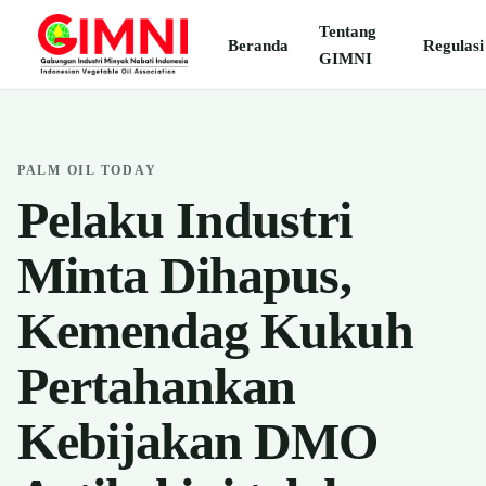
Tentang
Beranda
Regulasi
GIMNI
PALM OIL TODAY
Pelaku Industri
Minta Dihapus,
Kemendag Kukuh
Pertahankan
Kebijakan DMO