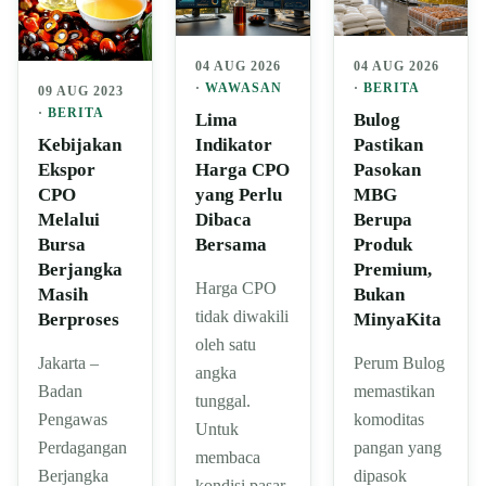
04 AUG 2026
04 AUG 2026
·
WAWASAN
·
BERITA
09 AUG 2023
·
BERITA
Lima
Bulog
Indikator
Pastikan
Kebijakan
Harga CPO
Pasokan
Ekspor
yang Perlu
MBG
CPO
Dibaca
Berupa
Melalui
Bersama
Produk
Bursa
Premium,
Berjangka
Harga CPO
Bukan
Masih
tidak diwakili
MinyaKita
Berproses
oleh satu
Perum Bulog
Jakarta –
angka
memastikan
Badan
tunggal.
komoditas
Pengawas
Untuk
pangan yang
Perdagangan
membaca
dipasok
Berjangka
kondisi pasar