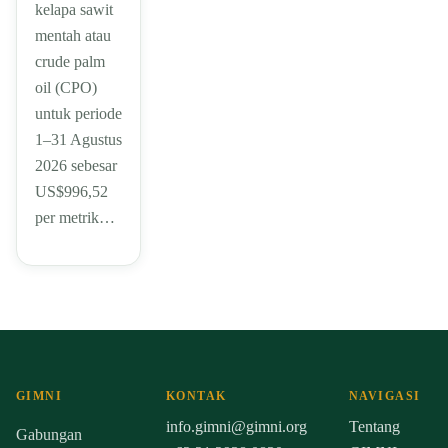
kelapa sawit
mentah atau
crude palm
oil (CPO)
untuk periode
1–31 Agustus
2026 sebesar
US$996,52
per metrik…
GIMNI
KONTAK
NAVIGASI
info.gimni@gimni.org
Tentang
Gabungan