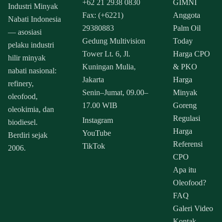
+62 21 2938 0830
GIMNI
Industri Minyak
Fax: (+6221)
Anggota
Nabati Indonesia
29380883
Palm Oil
— asosiasi
Gedung Multivision
Today
pelaku industri
Tower Lt. 6, Jl.
Harga CPO
hilir minyak
Kuningan Mulia,
& PKO
nabati nasional:
Jakarta
Harga
refinery,
Senin–Jumat, 09.00–
Minyak
oleofood,
17.00 WIB
Goreng
oleokimia, dan
Regulasi
Instagram
biodiesel.
Harga
YouTube
Berdiri sejak
Referensi
TikTok
2006.
CPO
Apa itu
Oleofood?
FAQ
Galeri Video
Kontak