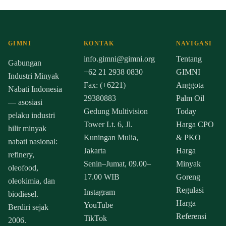
GIMNI
KONTAK
NAVIGASI
info.gimni@gimni.org
Tentang
Gabungan
+62 21 2938 0830
GIMNI
Industri Minyak
Fax: (+6221)
Anggota
Nabati Indonesia
29380883
Palm Oil
— asosiasi
Gedung Multivision
Today
pelaku industri
Tower Lt. 6, Jl.
Harga CPO
hilir minyak
Kuningan Mulia,
& PKO
nabati nasional:
Jakarta
Harga
refinery,
Senin–Jumat, 09.00–
Minyak
oleofood,
17.00 WIB
Goreng
oleokimia, dan
Regulasi
Instagram
biodiesel.
Harga
YouTube
Berdiri sejak
Referensi
TikTok
2006.