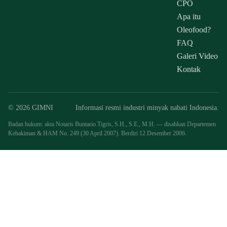
CPO
Apa itu
Oleofood?
FAQ
Galeri Video
Kontak
© 2026 GIMNI
Informasi resmi industri minyak nabati Indonesia.
Badan hukum: akta Notaris Buntario Tigris, S.H., S.E., M.H. — disahkan Departemen
Kehakiman & HAM No. 249 (30 April 2007). Berdiri 12 Desember 2006.