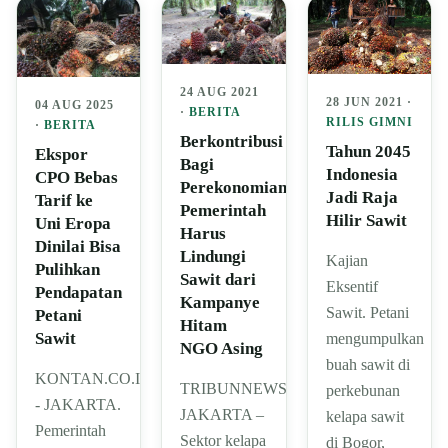
24 AUG 2021
28 JUN 2021 ·
04 AUG 2025
·
BERITA
RILIS GIMNI
·
BERITA
Berkontribusi
Tahun 2045
Ekspor
Bagi
Indonesia
CPO Bebas
Perekonomian,
Jadi Raja
Tarif ke
Pemerintah
Hilir Sawit
Uni Eropa
Harus
Dinilai Bisa
Lindungi
Kajian
Pulihkan
Sawit dari
Eksentif
Pendapatan
Kampanye
Sawit. Petani
Petani
Hitam
Sawit
mengumpulkan
NGO Asing
buah sawit di
KONTAN.CO.ID
TRIBUNNEWS.COM,
perkebunan
- JAKARTA.
JAKARTA –
kelapa sawit
Pemerintah
Sektor kelapa
di Bogor,