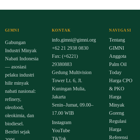
GIMNI
KONTAK
NAVIGASI
info.gimni@gimni.org
Tentang
Gabungan
+62 21 2938 0830
GIMNI
Industri Minyak
Fax: (+6221)
Anggota
Nabati Indonesia
29380883
Palm Oil
— asosiasi
Gedung Multivision
Today
pelaku industri
Tower Lt. 6, Jl.
Harga CPO
hilir minyak
Kuningan Mulia,
& PKO
nabati nasional:
Jakarta
Harga
refinery,
Senin–Jumat, 09.00–
Minyak
oleofood,
17.00 WIB
Goreng
oleokimia, dan
Regulasi
Instagram
biodiesel.
Harga
YouTube
Berdiri sejak
Referensi
TikTok
2006.