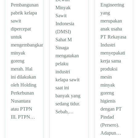
Pembangunan
Engineering
Minyak
pabrik kelapa
yang
Sawit
sawit
merupakan
Indonesia
dipercepat
anak usaha
(DMSI)
untuk
PT Rekayasa
Sahat M
mengembangkan
Industri
Sinaga
minyak
menyepakati
mengatakan
goreng
kerja sama
pelaku
merah. Hal
produksi
industri
ini dilakukan
mesin
kelapa sawit
oleh Holding
minyak
saat ini
Perkebunan
goreng
banyak yang
Nusantara
higienis
sedang tidur.
atau PTPN
dengan PT
Sebab,…
III. PTPN…
Pindad
(Persero).
Adapun…