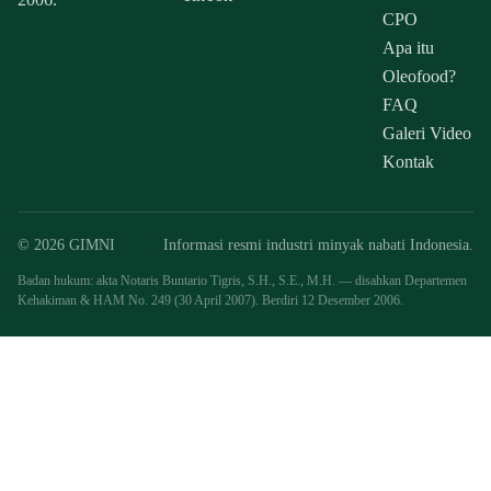
CPO
Apa itu
Oleofood?
FAQ
Galeri Video
Kontak
© 2026 GIMNI
Informasi resmi industri minyak nabati Indonesia.
Badan hukum: akta Notaris Buntario Tigris, S.H., S.E., M.H. — disahkan Departemen
Kehakiman & HAM No. 249 (30 April 2007). Berdiri 12 Desember 2006.