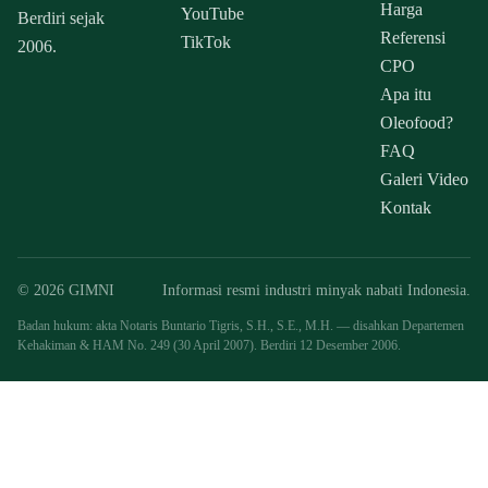
Harga
YouTube
Berdiri sejak
Referensi
TikTok
2006.
CPO
Apa itu
Oleofood?
FAQ
Galeri Video
Kontak
© 2026 GIMNI
Informasi resmi industri minyak nabati Indonesia.
Badan hukum: akta Notaris Buntario Tigris, S.H., S.E., M.H. — disahkan Departemen
Kehakiman & HAM No. 249 (30 April 2007). Berdiri 12 Desember 2006.