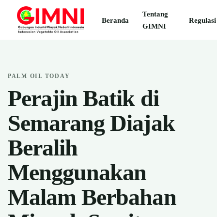
Tentang
Beranda
Regulasi
GIMNI
PALM OIL TODAY
Perajin Batik di
Semarang Diajak
Beralih
Menggunakan
Malam Berbahan