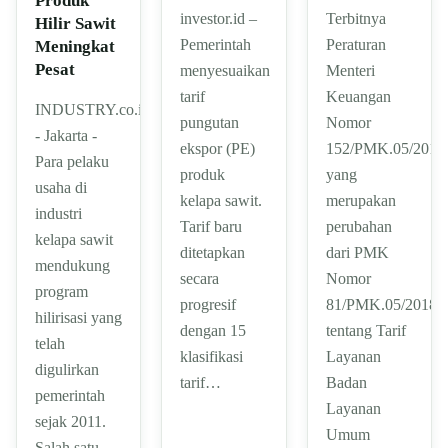
Produk
investor.id –
Terbitnya
Hilir Sawit
Pemerintah
Peraturan
Meningkat
Pesat
menyesuaikan
Menteri
tarif
Keuangan
INDUSTRY.co.id
pungutan
Nomor
- Jakarta -
ekspor (PE)
152/PMK.05/2018
Para pelaku
produk
yang
usaha di
kelapa sawit.
merupakan
industri
Tarif baru
perubahan
kelapa sawit
ditetapkan
dari PMK
mendukung
secara
Nomor
program
progresif
81/PMK.05/2018
hilirisasi yang
dengan 15
tentang Tarif
telah
klasifikasi
Layanan
digulirkan
tarif…
Badan
pemerintah
Layanan
sejak 2011.
Umum
Salah satu