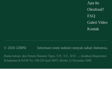
Apa itu
Oleofood?
FAQ
Galeri Video
Kontak
© 2026 GIMNI
Informasi resmi industri minyak nabati Indonesia.
Badan hukum: akta Notaris Buntario Tigris, S.H., S.E., M.H. — disahkan Departemen
Kehakiman & HAM No. 249 (30 April 2007). Berdiri 12 Desember 2006.