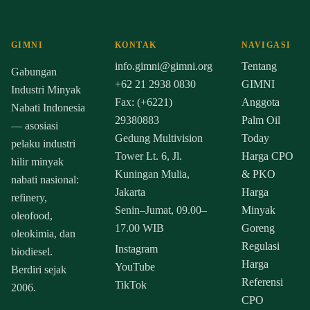
GIMNI
KONTAK
NAVIGASI
info.gimni@gimni.org
Tentang
Gabungan
+62 21 2938 0830
GIMNI
Industri Minyak
Fax: (+6221)
Anggota
Nabati Indonesia
29380883
Palm Oil
— asosiasi
Gedung Multivision
Today
pelaku industri
Tower Lt. 6, Jl.
Harga CPO
hilir minyak
Kuningan Mulia,
& PKO
nabati nasional:
Jakarta
Harga
refinery,
Senin–Jumat, 09.00–
Minyak
oleofood,
17.00 WIB
Goreng
oleokimia, dan
Regulasi
Instagram
biodiesel.
Harga
YouTube
Berdiri sejak
Referensi
TikTok
2006.
CPO