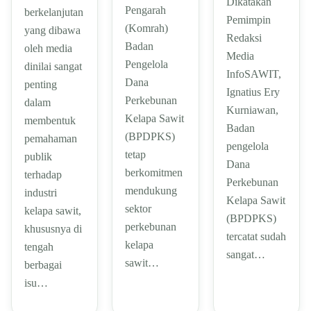
Dikatakan
Pengarah
berkelanjutan
Pemimpin
(Komrah)
yang dibawa
Redaksi
Badan
oleh media
Media
Pengelola
dinilai sangat
InfoSAWIT,
Dana
penting
Ignatius Ery
Perkebunan
dalam
Kurniawan,
Kelapa Sawit
membentuk
Badan
(BPDPKS)
pemahaman
pengelola
tetap
publik
Dana
berkomitmen
terhadap
Perkebunan
mendukung
industri
Kelapa Sawit
sektor
kelapa sawit,
(BPDPKS)
perkebunan
khususnya di
tercatat sudah
kelapa
tengah
sangat…
sawit…
berbagai
isu…